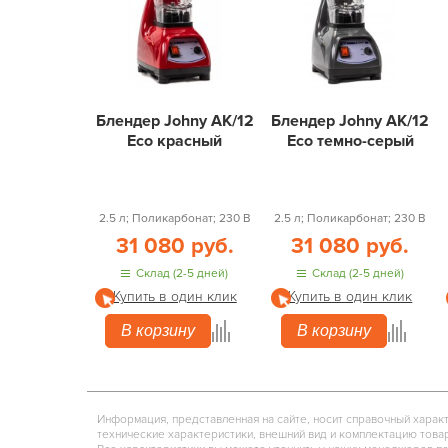
Блендер Johny AK/12
Блендер Johny AK/12
Eco красный
Eco темно-серый
2.5 л; Поликарбонат; 230 В
2.5 л; Поликарбонат; 230 В
31 080 руб.
31 080 руб.
Склад (2-5 дней)
Склад (2-5 дней)
Купить в один клик
Купить в один клик
В корзину
В корзину
Информация, представленная на сайте, носит справочный харак
технические характеристики, внешний вид и комплектацию това