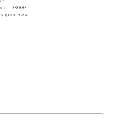
сек
мин): 38000
 управления