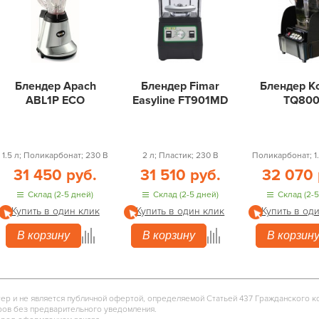
Блендер Apach
Блендер Fimar
Блендер K
ABL1P ECO
Easyline FT901MD
TQ80
1.5 л; Поликарбонат; 230 В
2 л; Пластик; 230 В
Поликарбонат; 1.
31 450 руб.
31 510 руб.
32 070 
Склад (2-5 дней)
Склад (2-5 дней)
Склад (2-5
Купить в один клик
Купить в один клик
Купить в од
В корзину
В корзину
В корзин
тер и не является публичной офертой, определяемой Статьей 437 Гражданского к
ров без предварительного уведомления.