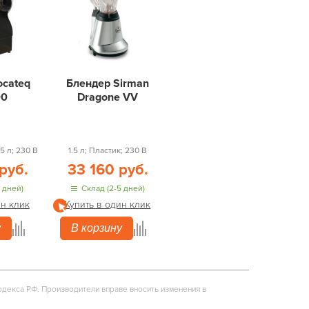
ocateq
Блендер Sirman
00
Dragone VV
5 л; 230 В
1.5 л; Пластик; 230 В
руб.
33 160 руб.
 дней)
Склад (2-5 дней)
ин клик
Купить в один клик
у
В корзину
одекса РФ. Производители вправе вносить изменения в