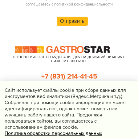
соглашаетесь с
политикой конфиденциальности
Отправить
ТЕХНОЛОГИЧЕСКОЕ ОБОРУДОВАНИЕ ДЛЯ ПРЕДПРИЯТИЙ ПИТАНИЯ В
НИЖНЕМ НОВГОРОДЕ
+7 (831) 214-41-45
+7 (920) 023-22-21
Cайт использует файлы cookie при сборе данных для
инструментов веб-аналитики (Яндекс.Метрика и т.д.).
Перезвоните мне
Собранная при помощи cookie информация не может
идентифицировать вас, однако может помочь нам
Нижний Новгород, Казанское шоссе, д. 4, корп. 3, пом. 1
улучшить работу нашего сайта. Продолжая
info@gastrostar.ru
пользоваться сайтом, вы соглашаетесь с
Политика конфиденциальности
использованием файлов cookie.
Политика обработки персональных данных