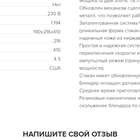
Мощность двигателя: 1,6 л.
Нет
Обновлен механизм сцепле
230 В
металл, что позволяет раб
1.194
Запатентованная система W
(уникальная форма стакан
190х216х410
надежные ножи из нержав
216
Простая и надежная систе
410
переключения скорости 
4.5
импульсный режим (прину
США
мощности).
Стакан имеет обновленну
Блендер оснащен датчиком
Среднее время приготовл
Резиновые наконечники н
скольжение блендера по 
НАПИШИТЕ СВОЙ ОТЗЫВ