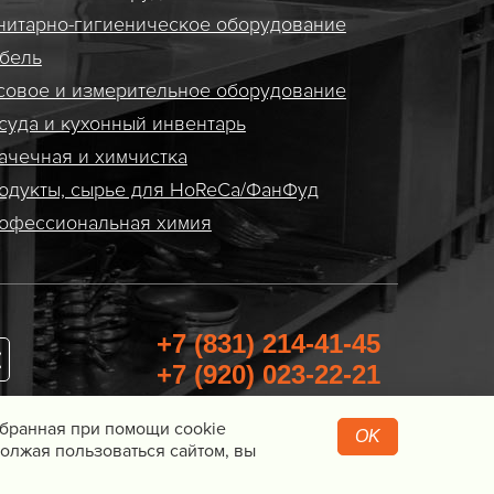
нитарно-гигиеническое оборудование
бель
совое и измерительное оборудование
суда и кухонный инвентарь
ачечная и химчистка
одукты, сырье для HoReCa/ФанФуд
офессиональная химия
+7 (831) 214-41-45
+7 (920) 023-22-21
Перезвоните мне
Собранная при помощи cookie
OK
олжая пользоваться сайтом, вы