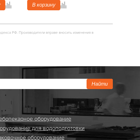
у
В корзину
одекса РФ. Производители вправе вносить изменения в
Найти
ебопекарное оборудование
орудование для водоподготовки
аковочное оборудование