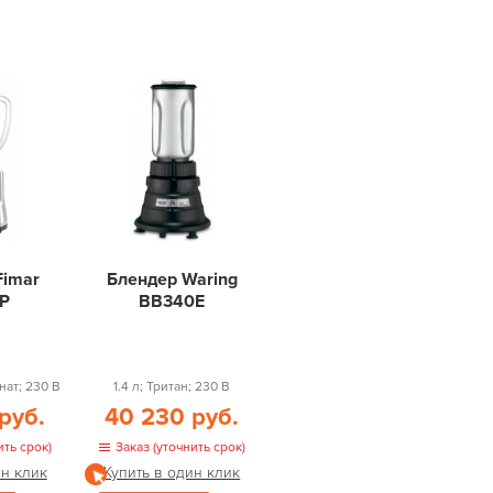
Fimar
Блендер Waring
P
BB340E
нат; 230 В
1.4 л; Тритан; 230 В
руб.
40 230 руб.
ить срок)
Заказ (уточнить срок)
ин клик
Купить в один клик