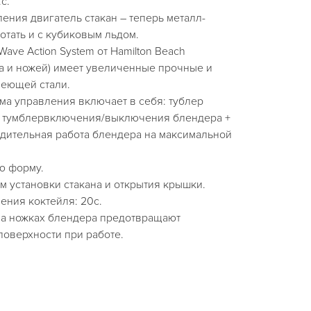
с.
ния двигатель стакан – теперь металл-
отать и с кубиковым льдом.
ave Action System от Hamilton Beach
а и ножей) имеет увеличенные прочные и
еющей стали.
ма управления включает в себя: тублер
и тумблервключения/выключения блендера +
дительная работа блендера на максимальной
ю форму.
 установки стакана и открытия крышки.
ения коктейля: 20с.
а ножках блендера предотвращают
поверхности при работе.