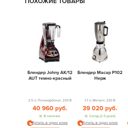
ПОХОЖИЕ ТОВАРЫ
Блендер Johny AK/12
Блендер Macap P102
AUT темно-красный
Нерж
2.5 л; Поликарбонат; 230 В
1.7 л; Металл; 230 В
40 960 руб.
39 020 руб.
В наличии
Склад (2-5 дней)
Купить в один клик
Купить в один клик