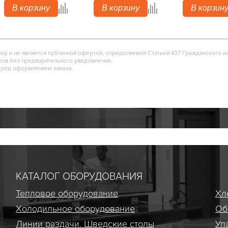
В корзину
В корзину
В корзин
тер и не является публичной офертой, определяемой Статьей 437 Гражданского к
ров без предварительного уведомления.
еред оформлением заказа.
КАТАЛОГ ОБОРУДОВАНИЯ
Тепловое оборудование
Хл
Холодильное оборудование
Об
Линии раздачи. Шведские столы
Уп