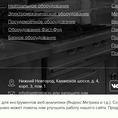
Нейтральное оборудование
Са
Электро­механическое оборудование
Ме
Посудомоечное оборудование
Ве
Оборудование Фаст-Фуд
По
Барное оборудование
Пр
Пр
Пр
Нижний Новгород, Казанское шоссе, д. 4,
корп. 3, пом. 1
info@gastrostar.ru
или напишите нам
 для инструментов веб-аналитики (Яндекс.Метрика и т.д.). 
нако может помочь нам улучшить работу нашего сайта. Прод
удования для предприятий
Вебмеханика
— создание сайтов