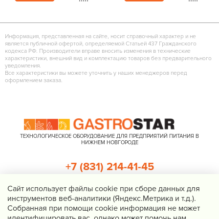
Информация, представленная на сайте, носит справочный характер и не
является публичной офертой, определяемой Статьей 437 Гражданского
кодекса РФ. Производители вправе вносить изменения в технические
характеристики, внешний вид и комплектацию товаров без предварительного
уведомления.
Все характеристики вы можете уточнить у наших менеджеров перед
оформлением заказа.
ТЕХНОЛОГИЧЕСКОЕ ОБОРУДОВАНИЕ ДЛЯ ПРЕДПРИЯТИЙ ПИТАНИЯ В
НИЖНЕМ НОВГОРОДЕ
+7 (831) 214-41-45
+7 (920) 023-22-21
Cайт использует файлы cookie при сборе данных для
инструментов веб-аналитики (Яндекс.Метрика и т.д.).
Перезвоните мне
Собранная при помощи cookie информация не может
идентифицировать вас, однако может помочь нам