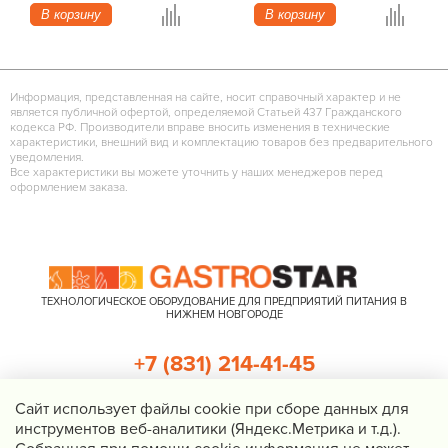
В корзину
В корзину
Информация, представленная на сайте, носит справочный характер и не
является публичной офертой, определяемой Статьей 437 Гражданского
кодекса РФ. Производители вправе вносить изменения в технические
характеристики, внешний вид и комплектацию товаров без предварительного
уведомления.
Все характеристики вы можете уточнить у наших менеджеров перед
оформлением заказа.
ТЕХНОЛОГИЧЕСКОЕ ОБОРУДОВАНИЕ ДЛЯ ПРЕДПРИЯТИЙ ПИТАНИЯ В
НИЖНЕМ НОВГОРОДЕ
+7 (831) 214-41-45
+7 (920) 023-22-21
Cайт использует файлы cookie при сборе данных для
инструментов веб-аналитики (Яндекс.Метрика и т.д.).
Перезвоните мне