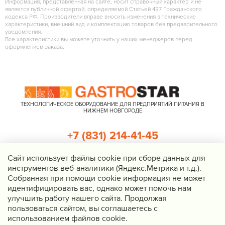
Информация, представленная на сайте, носит справочный характер и не
является публичной офертой, определяемой Статьей 437 Гражданского
кодекса РФ. Производители вправе вносить изменения в технические
характеристики, внешний вид и комплектацию товаров без предварительного
уведомления.
Все характеристики вы можете уточнить у наших менеджеров перед
оформлением заказа.
ТЕХНОЛОГИЧЕСКОЕ ОБОРУДОВАНИЕ ДЛЯ ПРЕДПРИЯТИЙ ПИТАНИЯ В
НИЖНЕМ НОВГОРОДЕ
+7 (831) 214-41-45
+7 (920) 023-22-21
Cайт использует файлы cookie при сборе данных для
инструментов веб-аналитики (Яндекс.Метрика и т.д.).
Перезвоните мне
Собранная при помощи cookie информация не может
идентифицировать вас, однако может помочь нам
Нижний Новгород, Казанское шоссе, д. 4, корп. 3, пом. 1
улучшить работу нашего сайта. Продолжая
info@gastrostar.ru
пользоваться сайтом, вы соглашаетесь с
Политика конфиденциальности
использованием файлов cookie.