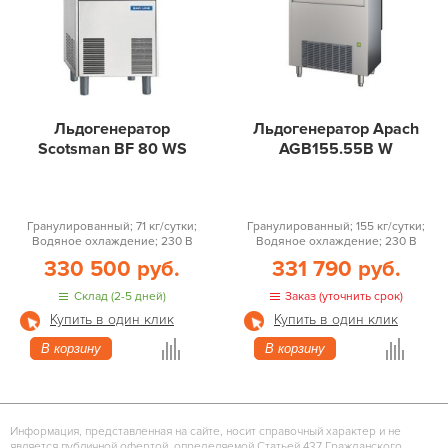
Льдогенератор
Льдогенератор Apach
Scotsman BF 80 WS
AGB155.55B W
Гранулированный; 71 кг/сутки;
Гранулированный; 155 кг/сутки;
Водяное охлаждение; 230 В
Водяное охлаждение; 230 В
330 500 руб.
331 790 руб.
Склад (2-5 дней)
Заказ (уточнить срок)
Купить в один клик
Купить в один клик
В корзину
В корзину
Информация, представленная на сайте, носит справочный характер и не
является публичной офертой, определяемой Статьей 437 Гражданского