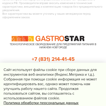
кодекса РФ. Производители вправе вносить изменения в технические
характеристики, внешний вид и комплектацию товаров без предварительного
уведомления.
Все характеристики вы можете уточнить у наших менеджеров перед
оформлением заказа.
ТЕХНОЛОГИЧЕСКОЕ ОБОРУДОВАНИЕ ДЛЯ ПРЕДПРИЯТИЙ ПИТАНИЯ В
НИЖНЕМ НОВГОРОДЕ
+7 (831) 214-41-45
+7 (920) 023-22-21
Cайт использует файлы cookie при сборе данных для
инструментов веб-аналитики (Яндекс.Метрика и т.д.).
Перезвоните мне
Собранная при помощи cookie информация не может
идентифицировать вас, однако может помочь нам
Нижний Новгород, Казанское шоссе, д. 4, корп. 3, пом. 1
улучшить работу нашего сайта. Продолжая
info@gastrostar.ru
пользоваться сайтом, вы соглашаетесь с
Политика конфиденциальности
использованием файлов cookie.
Политика обработки персональных данных