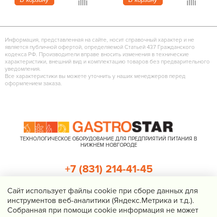
Информация, представленная на сайте, носит справочный характер и не
является публичной офертой, определяемой Статьей 437 Гражданского
кодекса РФ. Производители вправе вносить изменения в технические
характеристики, внешний вид и комплектацию товаров без предварительного
уведомления.
Все характеристики вы можете уточнить у наших менеджеров перед
оформлением заказа.
ТЕХНОЛОГИЧЕСКОЕ ОБОРУДОВАНИЕ ДЛЯ ПРЕДПРИЯТИЙ ПИТАНИЯ В
НИЖНЕМ НОВГОРОДЕ
+7 (831) 214-41-45
+7 (920) 023-22-21
Cайт использует файлы cookie при сборе данных для
инструментов веб-аналитики (Яндекс.Метрика и т.д.).
Перезвоните мне
Собранная при помощи cookie информация не может