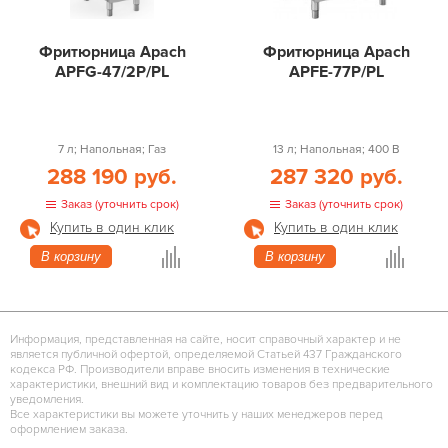
Фритюрница Apach
Фритюрница Apach
APFG-47/2P/PL
APFE-77P/PL
7 л; Напольная; Газ
13 л; Напольная; 400 В
288 190 руб.
287 320 руб.
Заказ (уточнить срок)
Заказ (уточнить срок)
Купить в один клик
Купить в один клик
В корзину
В корзину
Информация, представленная на сайте, носит справочный характер и не
является публичной офертой, определяемой Статьей 437 Гражданского
кодекса РФ. Производители вправе вносить изменения в технические
характеристики, внешний вид и комплектацию товаров без предварительного
уведомления.
Все характеристики вы можете уточнить у наших менеджеров перед
оформлением заказа.