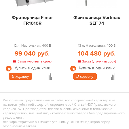
Фритюрница Fimar
Фритюрница Vortmax
FR1010R
SEF 74
12 л; Настольная; 400 В
13 л; Настольная; 400 В
99 040 руб.
104 480 руб.
Заказ (уточнить срок)
Заказ (уточнить срок)
Купить в один клик
Купить в один клик
В корзину
В корзину
Информация, представленная на сайте, носит справочный характер и не
является публичной офертой, определяемой Статьей 437 Гражданского
кодекса РФ. Производители вправе вносить изменения в технические
характеристики, внешний вид и комплектацию товаров без предварительного
уведомления.
Все характеристики вы можете уточнить у наших менеджеров перед
оформлением заказа.