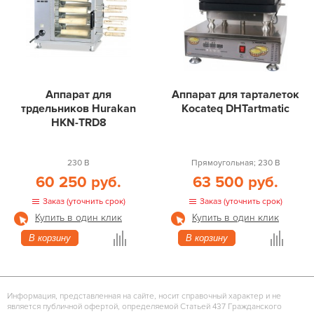
Аппарат для
Аппарат для тарталеток
трдельников Hurakan
Kocateq DHTartmatic
HKN-TRD8
230 В
Прямоугольная; 230 В
60 250 руб.
63 500 руб.
Заказ (уточнить срок)
Заказ (уточнить срок)
Купить в один клик
Купить в один клик
В корзину
В корзину
Информация, представленная на сайте, носит справочный характер и не
является публичной офертой, определяемой Статьей 437 Гражданского