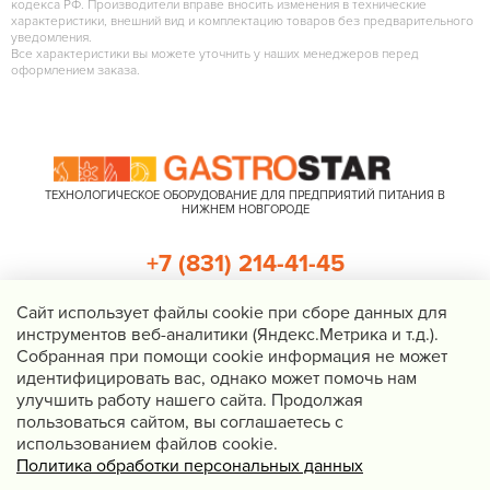
кодекса РФ. Производители вправе вносить изменения в технические
характеристики, внешний вид и комплектацию товаров без предварительного
уведомления.
Все характеристики вы можете уточнить у наших менеджеров перед
оформлением заказа.
ТЕХНОЛОГИЧЕСКОЕ ОБОРУДОВАНИЕ ДЛЯ ПРЕДПРИЯТИЙ ПИТАНИЯ В
НИЖНЕМ НОВГОРОДЕ
+7 (831) 214-41-45
+7 (920) 023-22-21
Cайт использует файлы cookie при сборе данных для
инструментов веб-аналитики (Яндекс.Метрика и т.д.).
Перезвоните мне
Собранная при помощи cookie информация не может
идентифицировать вас, однако может помочь нам
Нижний Новгород, Казанское шоссе, д. 4, корп. 3, пом. 1
улучшить работу нашего сайта. Продолжая
info@gastrostar.ru
пользоваться сайтом, вы соглашаетесь с
Политика конфиденциальности
использованием файлов cookie.
Политика обработки персональных данных
© 2016 - 2026 Gastrostar, интернет-магазин технологического