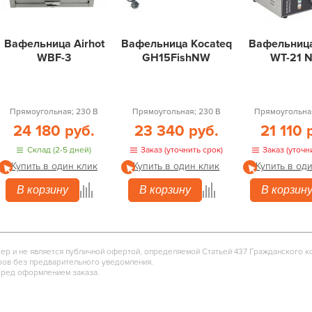
Вафельница Airhot
Вафельница Kocateq
Вафельница
WBF-3
GH15FishNW
WT-21 
Прямоугольная; 230 В
Прямоугольная; 230 В
Прямоугольная
24 180 руб.
23 340 руб.
21 110 
Склад (2-5 дней)
Заказ (уточнить срок)
Заказ (уточн
Купить в один клик
Купить в один клик
Купить в од
В корзину
В корзину
В корзин
тер и не является публичной офертой, определяемой Статьей 437 Гражданского к
ров без предварительного уведомления.
еред оформлением заказа.