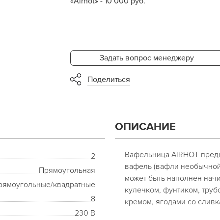
«Airhot» - 10 000 руб.
Задать вопрос менеджеру
Поделиться
ОПИСАНИЕ
Вафельница AIRHOT предн
2
вафель (вафли необычной
Прямоугольная
может быть наполнен нач
рямоугольные/квадратные
кулечком, фунтиком, труб
8
кремом, ягодами со слив
230 В