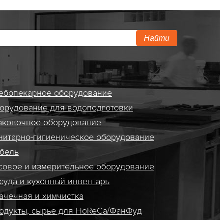
Найти
ебопекарное оборудование
орудование для водоподготовки
аковочное оборудование
нитарно-гигиеническое оборудование
бель
совое и измерительное оборудование
суда и кухонный инвентарь
ачечная и химчистка
одукты, сырье для HoReCa/ФанФуд