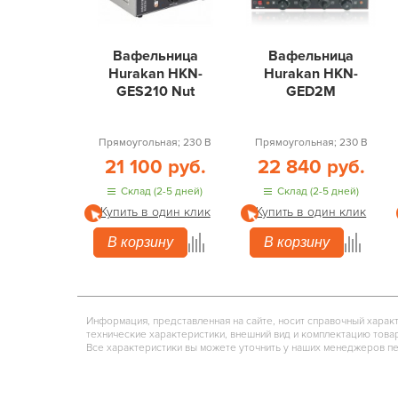
Вафельница
Вафельница
Hurakan HKN-
Hurakan HKN-
GES210 Nut
GED2M
Прямоугольная; 230 В
Прямоугольная; 230 В
21 100 руб.
22 840 руб.
Склад (2-5 дней)
Склад (2-5 дней)
Купить в один клик
Купить в один клик
В корзину
В корзину
Информация, представленная на сайте, носит справочный харак
технические характеристики, внешний вид и комплектацию това
Все характеристики вы можете уточнить у наших менеджеров п