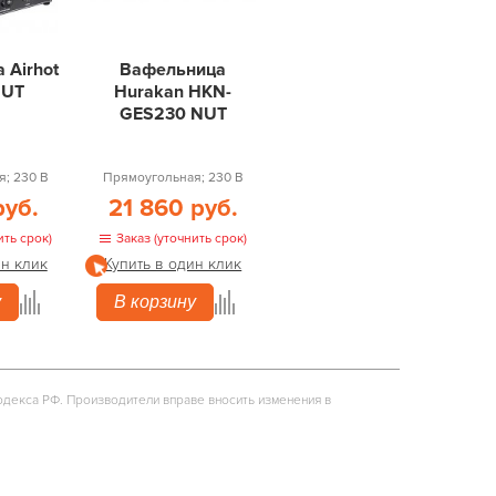
 Airhot
Вафельница
NUT
Hurakan HKN-
GES230 NUT
; 230 В
Прямоугольная; 230 В
руб.
21 860 руб.
ить срок)
Заказ (уточнить срок)
ин клик
Купить в один клик
у
В корзину
одекса РФ. Производители вправе вносить изменения в