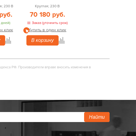
; 230 В
Круглая; 230 В
руб.
70 180 руб.
 дней)
Заказ (уточнить срок)
ин клик
Купить в один клик
у
В корзину
одекса РФ. Производители вправе вносить изменения в
Найти