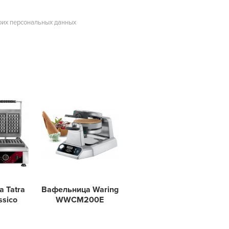
оих персональных данных
 Tatra
Вафельница Waring
ssico
WWCM200E