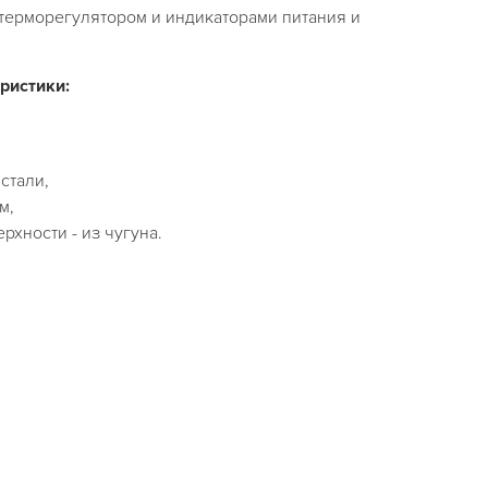
терморегулятором и индикаторами питания и
ристики:
стали,
м,
рхности - из чугуна.