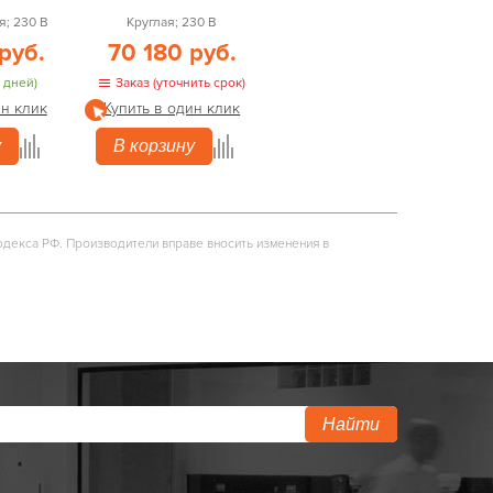
; 230 В
Круглая; 230 В
руб.
70 180 руб.
 дней)
Заказ (уточнить срок)
ин клик
Купить в один клик
у
В корзину
одекса РФ. Производители вправе вносить изменения в
Найти