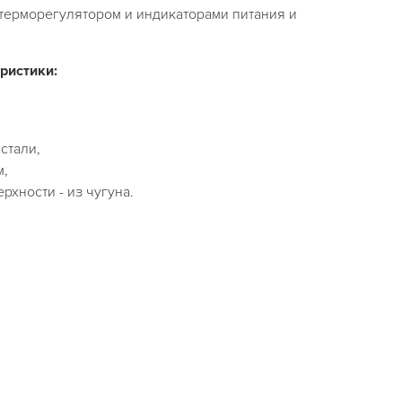
терморегулятором и индикаторами питания и
ристики:
стали,
м,
рхности - из чугуна.