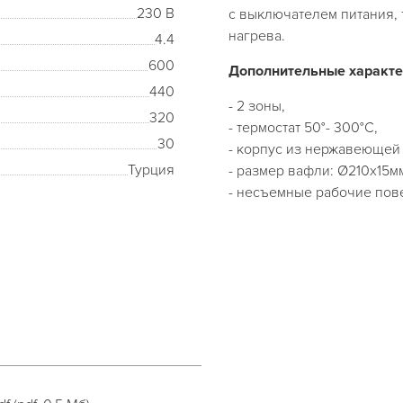
230 В
с выключателем питания, 
нагрева.
4.4
600
Дополнительные характе
440
- 2 зоны,
320
- термостат 50°- 300°C,
30
- корпус из нержавеющей 
Турция
- размер вафли: Ø210х15м
- несъемные рабочие пове