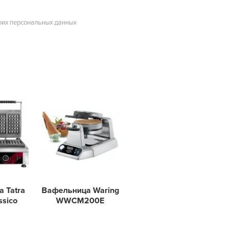
оих персональных данных
 Tatra
Вафельница Waring
ssico
WWCM200E