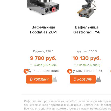
Вафельница
Вафельница
Foodatlas ZU-1
Gastrorag FY-6
Круглая; 230 В
Круглая; 230 В
9 780 руб.
10 130 руб.
Склад (2-5 дней)
Склад (2-5 дней)
Купить в один клик
Купить в один клик
В корзину
В корзину
Информация, представленная на сайте, носит справочный харак
технические характеристики, внешний вид и комплектацию това
Все характеристики вы можете уточнить у наших менеджеров п