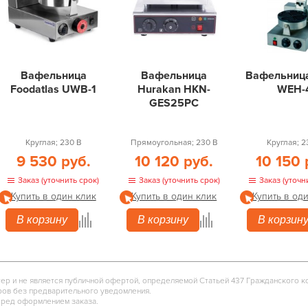
Вафельница
Вафельница
Вафельница
Foodatlas UWB-1
Hurakan HKN-
WEH-
GES25PC
Круглая; 230 В
Прямоугольная; 230 В
Круглая; 2
9 530 руб.
10 120 руб.
10 150 
Заказ (уточнить срок)
Заказ (уточнить срок)
Заказ (уточн
Купить в один клик
Купить в один клик
Купить в од
В корзину
В корзину
В корзин
тер и не является публичной офертой, определяемой Статьей 437 Гражданского к
ров без предварительного уведомления.
еред оформлением заказа.