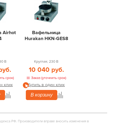
 Airhot
Вафельница
4
Hurakan HKN-GES8
30 В
Круглая; 230 В
руб.
10 040 руб.
ить срок)
Заказ (уточнить срок)
ин клик
Купить в один клик
у
В корзину
одекса РФ. Производители вправе вносить изменения в