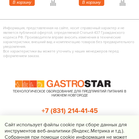
В корзину
В корзину
Информация, представленная на сайте, носит справочный характер и не
является публичной офертой, определяемой Статьей 437 Гражданского
кодекса РФ. Производители вправе вносить изменения в технические
характеристики, внешний вид и комплектацию товаров без предварительного
уведомления.
Все характеристики вы можете уточнить у наших менеджеров перед
оформлением заказа.
ТЕХНОЛОГИЧЕСКОЕ ОБОРУДОВАНИЕ ДЛЯ ПРЕДПРИЯТИЙ ПИТАНИЯ В
НИЖНЕМ НОВГОРОДЕ
+7 (831) 214-41-45
+7 (920) 023-22-21
Cайт использует файлы cookie при сборе данных для
инструментов веб-аналитики (Яндекс.Метрика и т.д.).
Перезвоните мне
Собранная при помощи cookie информация не может