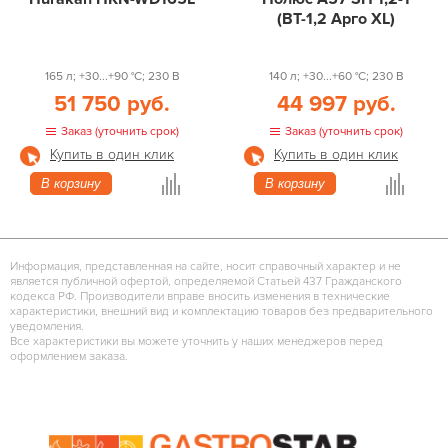
(ВТ-1,2 Арго XL)
165 л; +30...+90 °С; 230 В
140 л; +30...+60 °С; 230 В
51 750 руб.
44 997 руб.
Заказ (уточнить срок)
Заказ (уточнить срок)
Купить в один клик
Купить в один клик
В корзину
В корзину
Информация, представленная на сайте, носит справочный характер и не
является публичной офертой, определяемой Статьей 437 Гражданского
кодекса РФ. Производители вправе вносить изменения в технические
характеристики, внешний вид и комплектацию товаров без предварительного
уведомления.
Все характеристики вы можете уточнить у наших менеджеров перед
оформлением заказа.