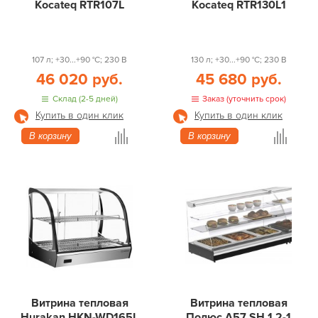
Kocateq RTR107L
Kocateq RTR130L1
107 л; +30...+90 °С; 230 В
130 л; +30...+90 °С; 230 В
46 020 руб.
45 680 руб.
Склад (2-5 дней)
Заказ (уточнить срок)
Купить в один клик
Купить в один клик
В корзину
В корзину
Витрина тепловая
Витрина тепловая
Hurakan HKN-WD165L
Полюс А57 SH 1,2-1