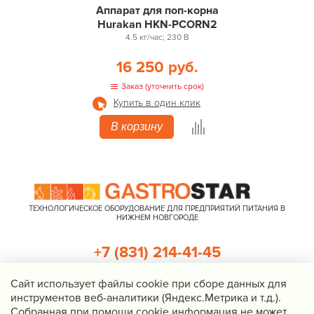
Аппарат для поп-корна
Hurakan HKN-PCORN2
4.5 кг/час; 230 В
16 250 руб.
Заказ (уточнить срок)
Купить в один клик
В корзину
ТЕХНОЛОГИЧЕСКОЕ ОБОРУДОВАНИЕ ДЛЯ ПРЕДПРИЯТИЙ ПИТАНИЯ В
НИЖНЕМ НОВГОРОДЕ
+7 (831) 214-41-45
+7 (920) 023-22-21
Cайт использует файлы cookie при сборе данных для
инструментов веб-аналитики (Яндекс.Метрика и т.д.).
Перезвоните мне
Собранная при помощи cookie информация не может