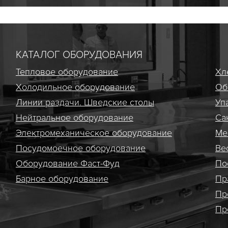
КАТАЛОГ ОБОРУДОВАНИЯ
Тепловое оборудование
Хл
Холодильное оборудование
Об
Линии раздачи. Шведские столы
Уп
Нейтральное оборудование
Са
Электро­механическое оборудование
Ме
Посудомоечное оборудование
Ве
Оборудование Фаст-Фуд
По
Барное оборудование
Пр
Пр
Пр