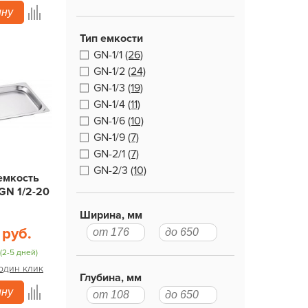
ину
Тип емкости
GN-1/1
(26)
GN-1/2
(24)
GN-1/3
(19)
GN-1/4
(11)
GN-1/6
(10)
GN-1/9
(7)
GN-2/1
(7)
GN-2/3
(10)
емкость
GN 1/2-20
Ширина, мм
 руб.
(2-5 дней)
 один клик
Глубина, мм
ину