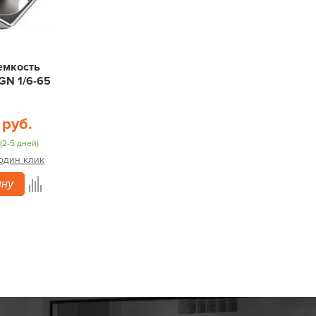
емкость
GN 1/6-65
 руб.
(2-5 дней)
 один клик
ину