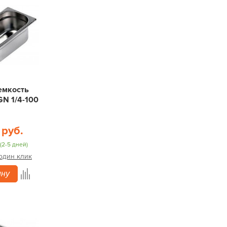
емкость
GN 1/4-100
 руб.
(2-5 дней)
 один клик
ину