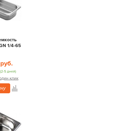
емкость
GN 1/4-65
 руб.
(2-5 дней)
 один клик
ину