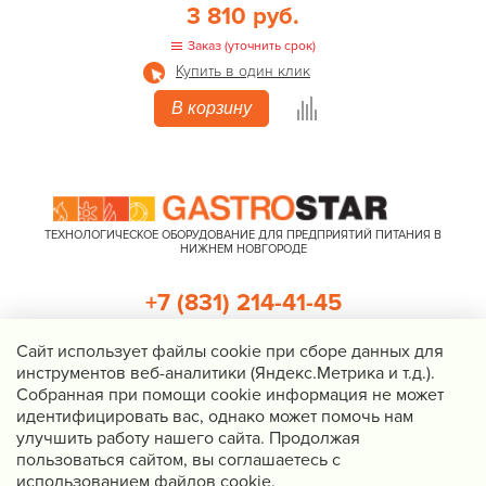
3 810 руб.
Заказ (уточнить срок)
Купить в один клик
В корзину
ТЕХНОЛОГИЧЕСКОЕ ОБОРУДОВАНИЕ ДЛЯ ПРЕДПРИЯТИЙ ПИТАНИЯ В
НИЖНЕМ НОВГОРОДЕ
+7 (831) 214-41-45
+7 (920) 023-22-21
Cайт использует файлы cookie при сборе данных для
инструментов веб-аналитики (Яндекс.Метрика и т.д.).
Перезвоните мне
Собранная при помощи cookie информация не может
идентифицировать вас, однако может помочь нам
Нижний Новгород, Казанское шоссе, д. 4, корп. 3, пом. 1
улучшить работу нашего сайта. Продолжая
info@gastrostar.ru
пользоваться сайтом, вы соглашаетесь с
Политика конфиденциальности
использованием файлов cookie.