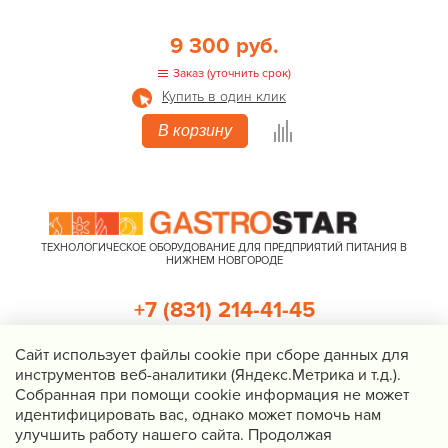
9 300 руб.
Заказ (уточнить срок)
Купить в один клик
В корзину
ТЕХНОЛОГИЧЕСКОЕ ОБОРУДОВАНИЕ ДЛЯ ПРЕДПРИЯТИЙ ПИТАНИЯ В
НИЖНЕМ НОВГОРОДЕ
+7 (831) 214-41-45
+7 (920) 023-22-21
Cайт использует файлы cookie при сборе данных для
инструментов веб-аналитики (Яндекс.Метрика и т.д.).
Перезвоните мне
Собранная при помощи cookie информация не может
идентифицировать вас, однако может помочь нам
Нижний Новгород, Казанское шоссе, д. 4, корп. 3, пом. 1
улучшить работу нашего сайта. Продолжая
info@gastrostar.ru