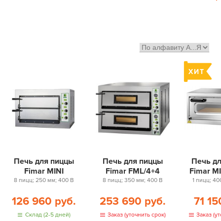
Печь для пиццы
Печь для пиццы
Печь д
Fimar MINI
Fimar FML/4+4
Fimar M
8 пицц; 250 мм; 400 В
8 пицц; 350 мм; 400 В
1 пицц; 40
126 960 руб.
253 690 руб.
71 15
Склад (2-5 дней)
Заказ (уточнить срок)
Заказ (ут