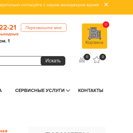
дварительно согласуйте с нашим менеджером время
0
22-21
Перезвоните мне
 выходные
ом. 1
Корзина
0
0
А
СЕРВИСНЫЕ УСЛУГИ
КОНТАКТЫ
ная