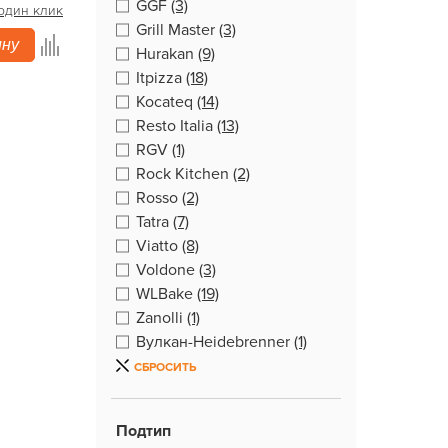
GGF
(3)
 один клик
Grill Master
(3)
ину
Hurakan
(9)
Itpizza
(18)
Kocateq
(14)
Resto Italia
(13)
RGV
(1)
Rock Kitchen
(2)
Rosso
(2)
Tatra
(7)
Viatto
(8)
Voldone
(3)
WLBake
(19)
Zanolli
(1)
Вулкан-Heidebrenner
(1)
СБРОСИТЬ
Подтип