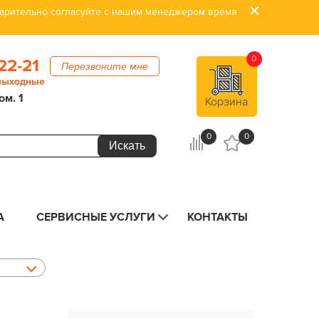
дварительно согласуйте с нашим менеджером время
0
22-21
Перезвоните мне
 выходные
ом. 1
Корзина
0
0
А
СЕРВИСНЫЕ УСЛУГИ
КОНТАКТЫ