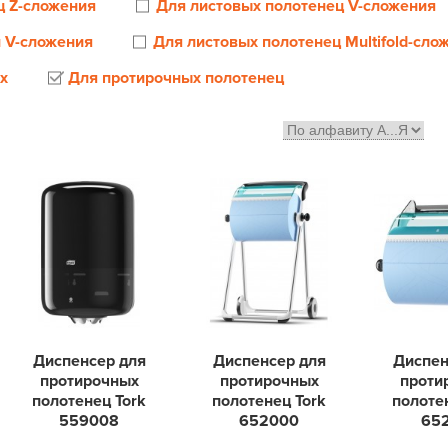
ц Z-сложения
Для листовых полотенец V-сложения
и V-сложения
Для листовых полотенец Multifold-сло
х
Для протирочных полотенец
Диспенсер для
Диспенсер для
Диспен
протирочных
протирочных
проти
полотенец Tork
полотенец Tork
полоте
559008
652000
65