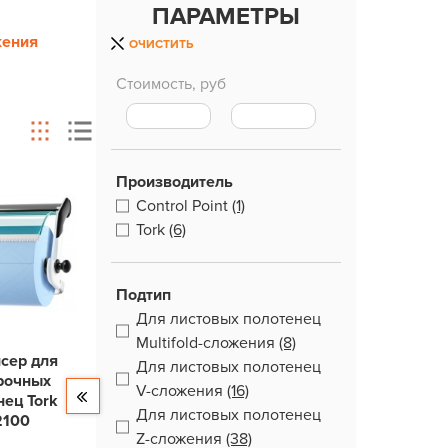
ПАРАМЕТРЫ
жения
ОЧИСТИТЬ
Стоимость, руб
Производитель
Control Point
(1)
Tork
(6)
Подтип
Для листовых полотенец
Multifold-сложения
(8)
сер для
Для листовых полотенец
рочных
V-сложения
(16)
нец Tork
Для листовых полотенец
2100
Z-сложения
(38)