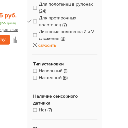
Для полотенец в рулонах
(24)
5 руб.
Для протирочных
(2-5 дней)
полотенец
(7)
 один клик
Листовые полотенца Z и V-
сложения
(3)
ину
СБРОСИТЬ
Тип установки
Напольный
(1)
Настенный
(6)
Наличие сенсорного
датчика
Нет
(7)