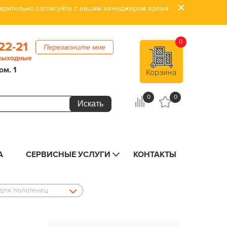
дварительно согласуйте с нашим менеджером время
0
22-21
Перезвоните мне
 выходные
ом. 1
Корзина
0
0
А
СЕРВИСНЫЕ УСЛУГИ
КОНТАКТЫ
для полотенец