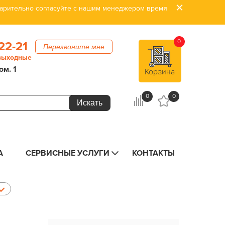
дварительно согласуйте с нашим менеджером время
0
22-21
Перезвоните мне
 выходные
ом. 1
Корзина
0
0
А
СЕРВИСНЫЕ УСЛУГИ
КОНТАКТЫ