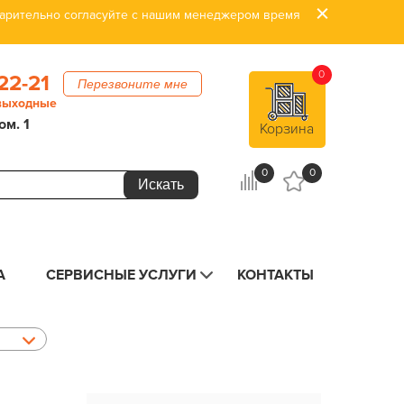
дварительно согласуйте с нашим менеджером время
0
22-21
Перезвоните мне
 выходные
ом. 1
Корзина
0
0
А
СЕРВИСНЫЕ УСЛУГИ
КОНТАКТЫ