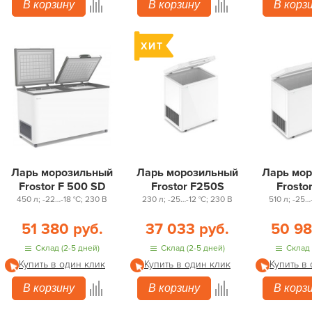
В корзину
В корзину
В корз
Ларь морозильный
Ларь морозильный
Ларь мо
Frostor F 500 SD
Frostor F250S
Frosto
450 л; -22…-18 °С; 230 В
230 л; -25…-12 °С; 230 В
510 л; -25…
51 380 руб.
37 033 руб.
50 98
Склад (2-5 дней)
Склад (2-5 дней)
Склад 
Купить в один клик
Купить в один клик
Купить в
В корзину
В корзину
В корз