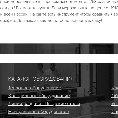
ы Лари морозильные в широком ассортименте - 253 различны
frost и др.! Вы можете купить Лари морозильные по цене от 191
и всей России! На сайте есть инструмент чтобы сравнить Ла
графии. Для заказа вам достаточно оставить заявку!
КАТАЛОГ ОБОРУДОВАНИЯ
Тепловое оборудование
Хл
Холодильное оборудование
Об
Линии раздачи. Шведские столы
Уп
Нейтральное оборудование
Са