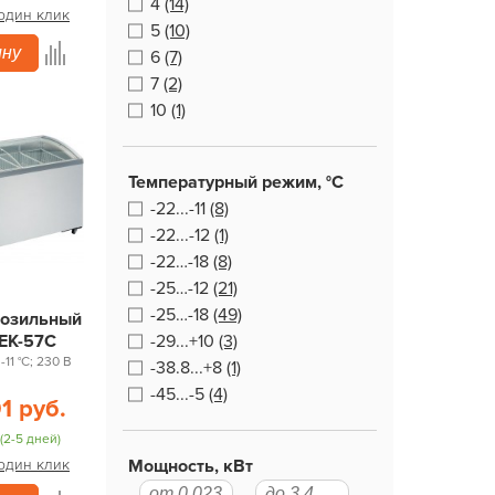
4
(14)
 один клик
5
(10)
ину
6
(7)
7
(2)
10
(1)
Температурный режим, °С
-22...-11
(8)
-22...-12
(1)
-22…-18
(8)
-25…-12
(21)
-25…-18
(49)
розильный
 ЕК-57С
-29...+10
(3)
.-11 °С; 230 В
-38.8...+8
(1)
-45...-5
(4)
1 руб.
(2-5 дней)
 один клик
Мощность, кВт