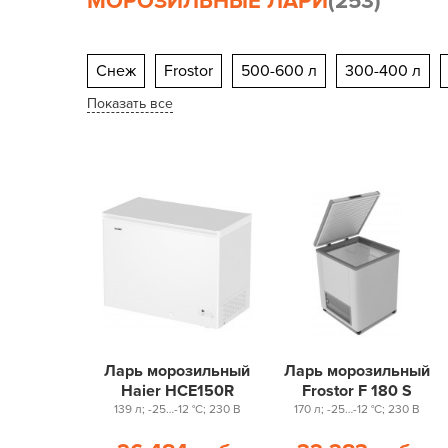
МОРОЗИЛЬНЫЕ ЛАРИ
(253)
Снеж
Frostor
500-600 л
300-400 л
Показать все
Серия снеж МЛК
Ларь морозильный
Ларь морозильный
Haier HCE150R
Frostor F 180 S
139 л; -25…-12 °С; 230 В
170 л; -25…-12 °С; 230 В