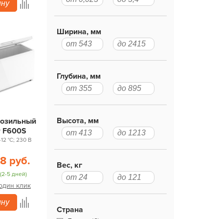
ину
Ширина, мм
Глубина, мм
Высота, мм
розильный
r F600S
-12 °С; 230 В
8 руб.
Вес, кг
(2-5 дней)
 один клик
ину
Страна