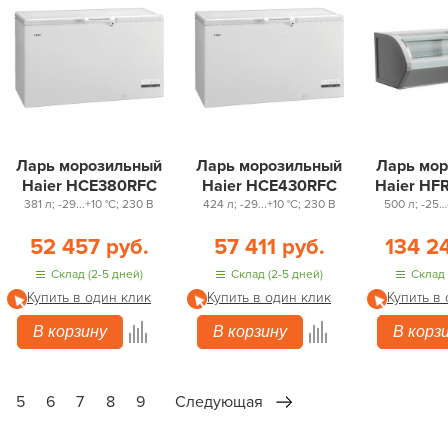
Ларь морозильный
Ларь морозильный
Ларь мо
Haier HCE380RFC
Haier HCE430RFC
Haier HF
381 л; -29...+10 °С; 230 В
424 л; -29...+10 °С; 230 В
500 л; -25…
52 457 руб.
57 411 руб.
134 2
Склад (2-5 дней)
Склад (2-5 дней)
Склад 
Купить в один клик
Купить в один клик
Купить в
В корзину
В корзину
В корз
5
6
7
8
9
Следующая