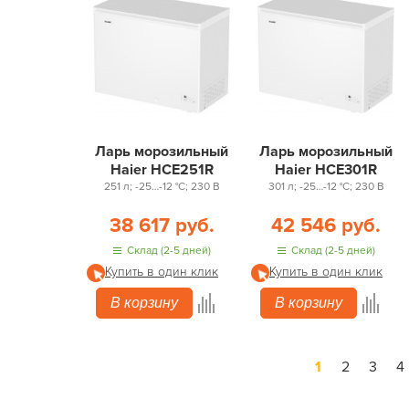
Ларь морозильный
Ларь морозильный
Haier HCE251R
Haier HCE301R
251 л; -25…-12 °С; 230 В
301 л; -25…-12 °С; 230 В
38 617 руб.
42 546 руб.
Склад (2-5 дней)
Склад (2-5 дней)
Купить в один клик
Купить в один клик
В корзину
В корзину
1
2
3
4