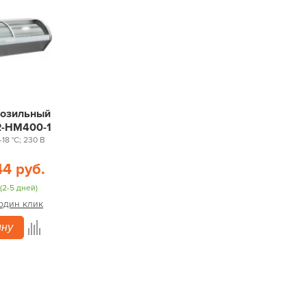
розильный
R-HM400-1
-18 °С; 230 В
44 руб.
(2-5 дней)
 один клик
ину