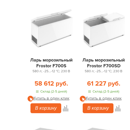
Ларь морозильный
Ларь морозильный
Frostor F700S
Frostor F700SD
580 л; -25…-12 °С; 230 В
580 л; -25…-12 °С; 230 В
58 612 руб.
61 227 руб.
Склад (2-5 дней)
Склад (2-5 дней)
Купить в один клик
Купить в один клик
В корзину
В корзину