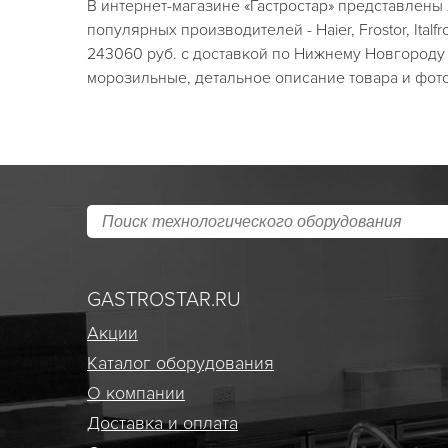
В интернет-магазине «Гастростар» представлен
популярных производителей - Haier, Frostor, Ital
243060 руб. с доставкой по Нижнему Новгороду 
морозильные, детальное описание товара и фото
GASTROSTAR.RU
Акции
Каталог оборудования
О компании
Доставка и оплата