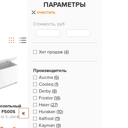
ПАРАМЕТРЫ
ОЧИСТИТЬ
Стоимость, руб
Хит продаж
(4)
Производитель
Aucma
(6)
Cooleq
(1)
Derby
(8)
Frostor
(14)
Haier
(27)
розильный
r F500S
Hurakan
(10)
-12 °С; 230 В
Italfrost
(11)
Kayman
(9)