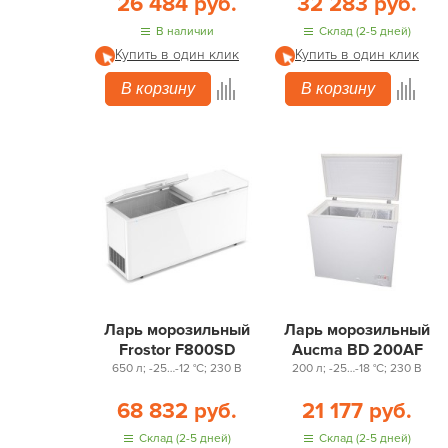
26 484 руб.
32 283 руб.
В наличии
Склад (2-5 дней)
Купить в один клик
Купить в один клик
В корзину
В корзину
Ларь морозильный
Ларь морозильный
Frostor F800SD
Aucma BD 200AF
650 л; -25…-12 °С; 230 В
200 л; -25…-18 °С; 230 В
68 832 руб.
21 177 руб.
Склад (2-5 дней)
Склад (2-5 дней)