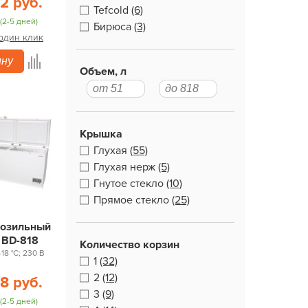
2 руб.
Tefcold
(6)
(2-5 дней)
Бирюса
(3)
 один клик
ину
Объем, л
Крышка
Глухая
(55)
Глухая нерж
(5)
Гнутое стекло
(10)
Прямое стекло
(25)
розильный
 BD-818
Количество корзин
-18 °С; 230 В
1
(32)
2
(12)
8 руб.
3
(9)
(2-5 дней)