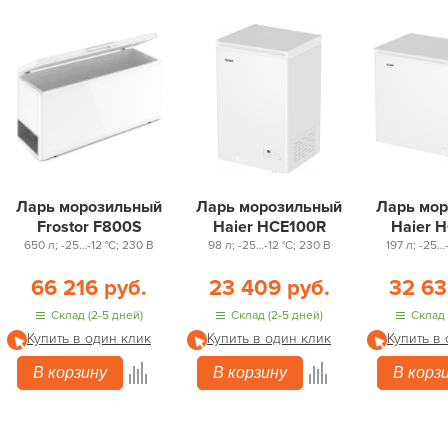
Ларь морозильный
Ларь морозильный
Ларь мо
Frostor F800S
Haier HCE100R
Haier 
650 л; -25…-12 °С; 230 В
98 л; -25…-12 °С; 230 В
197 л; -25…
66 216 руб.
23 409 руб.
32 63
Склад (2-5 дней)
Склад (2-5 дней)
Склад 
Купить в один клик
Купить в один клик
Купить в
В корзину
В корзину
В корз