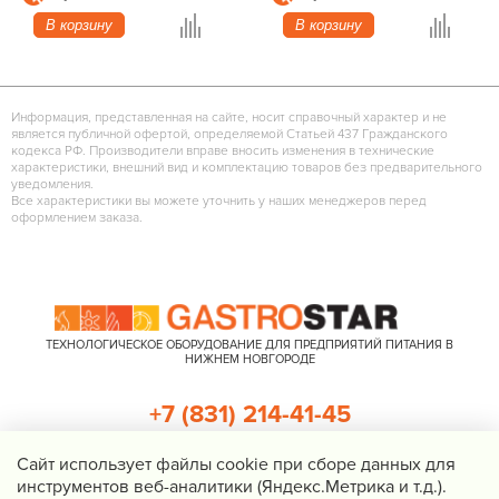
В корзину
В корзину
Информация, представленная на сайте, носит справочный характер и не
является публичной офертой, определяемой Статьей 437 Гражданского
кодекса РФ. Производители вправе вносить изменения в технические
характеристики, внешний вид и комплектацию товаров без предварительного
уведомления.
Все характеристики вы можете уточнить у наших менеджеров перед
оформлением заказа.
ТЕХНОЛОГИЧЕСКОЕ ОБОРУДОВАНИЕ ДЛЯ ПРЕДПРИЯТИЙ ПИТАНИЯ В
НИЖНЕМ НОВГОРОДЕ
+7 (831) 214-41-45
+7 (920) 023-22-21
Cайт использует файлы cookie при сборе данных для
инструментов веб-аналитики (Яндекс.Метрика и т.д.).
Перезвоните мне