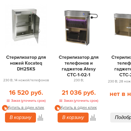
Стерилизатор для
Стерилизатор для
Стерили
ножей Kocateq
телефонов и
телеф
DH25KS
гаджетов Atesy
гаджет
СТС-1-02-1
СТС-
230 В; 14 ножей/телефонов
230 В;
230 В; 28 но
16 520 руб.
21 036 руб.
нет в 
Заказ (уточнить срок)
Заказ (уточнить срок)
Купить в один клик
Купить в один клик
В корзину
В корзину
Подоб