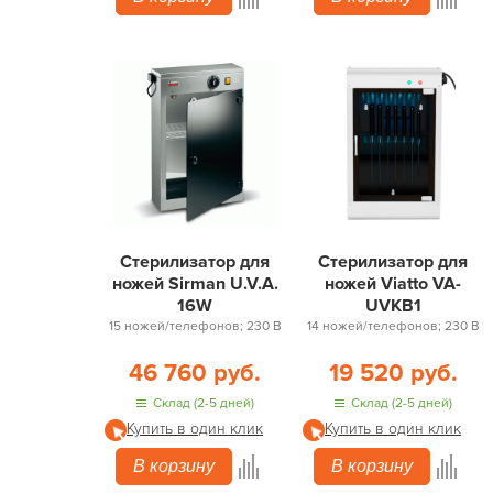
Стерилизатор для
Стерилизатор для
ножей Sirman U.V.A.
ножей Viatto VA-
16W
UVKB1
15 ножей/телефонов; 230 В
14 ножей/телефонов; 230 В
46 760 руб.
19 520 руб.
Склад (2-5 дней)
Склад (2-5 дней)
Купить в один клик
Купить в один клик
В корзину
В корзину