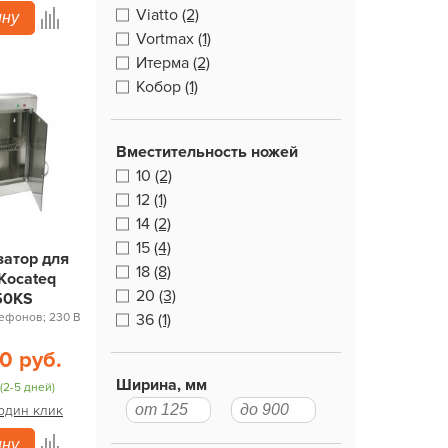
Viatto
(2)
ину
Vortmax
(1)
Итерма
(2)
Кобор
(1)
Вместительность ножей
10
(2)
12
(1)
14
(2)
15
(4)
затор для
18
(8)
Kocateq
20
(3)
50KS
ефонов; 230 В
36
(1)
0 руб.
Ширина, мм
(2-5 дней)
 один клик
ину