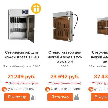
Стерилизатор для
Стерилизатор для
Стерили
ножей Abat СТН-18
ножей Atesy СТУ-1-
ножей At
376-02-1
36
18 ножей/телефонов; 230 В
230 В
36 ножей/тел
21 249 руб.
23 692 руб.
37 43
Заказ (уточнить срок)
Заказ (уточнить срок)
Заказ (ут
Купить в один клик
Купить в один клик
Купить в
В корзину
В корзину
В корз