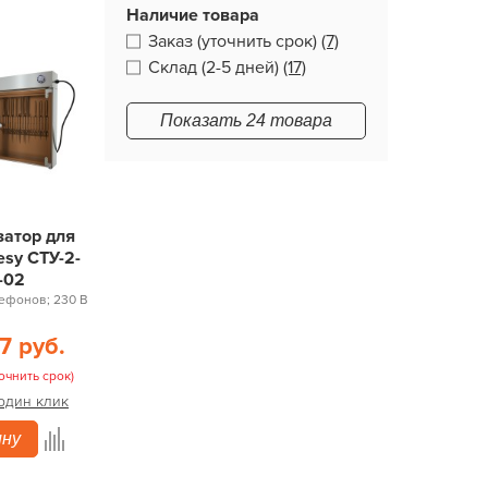
Наличие товара
Заказ (уточнить срок)
(7)
Склад (2-5 дней)
(17)
Показать 24 товара
затор для
esy СТУ-2-
-02
ефонов; 230 В
7 руб.
очнить срок)
 один клик
ину