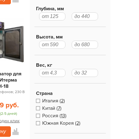
Глубина, мм
Высота, мм
Вес, кг
затор для
 Итерма
Н-18
ефонов; 230 В
Страна
Италия
(2)
9 руб.
Китай
(7)
(2-5 дней)
Россия
(13)
 один клик
Южная Корея
(2)
ину