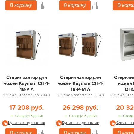
В корзину
В корзину
В корз
Стерилизатор для
Стерилизатор для
Стерили
ножей Kayman СН-1-
ножей Kayman СН-1-
ножей 
18-Р А
18-Р-М А
DH
18 ножей/телефонов; 230 В
18 ножей/телефонов; 230 В
20 ножей/тел
17 208 руб.
26 298 руб.
20 32
Склад (2-5 дней)
Склад (2-5 дней)
Склад 
Купить в один клик
Купить в один клик
Купить в
В корзину
В корзину
В корз