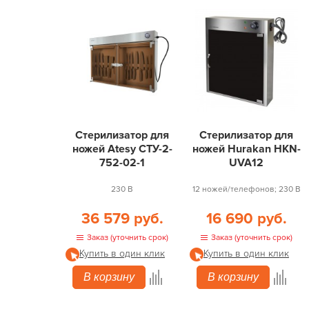
Стерилизатор для
Стерилизатор для
ножей Atesy СТУ-2-
ножей Hurakan HKN-
752-02-1
UVA12
230 В
12 ножей/телефонов; 230 В
36 579 руб.
16 690 руб.
Заказ (уточнить срок)
Заказ (уточнить срок)
Купить в один клик
Купить в один клик
В корзину
В корзину