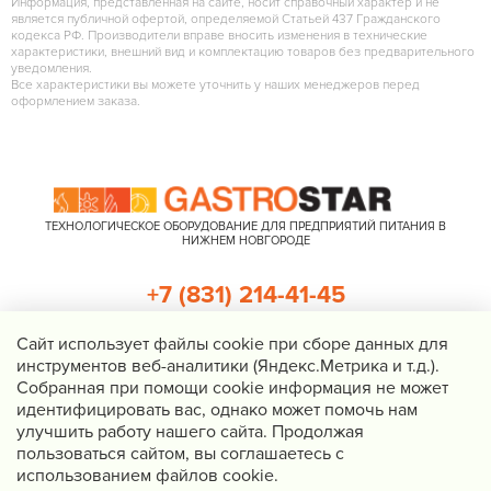
Информация, представленная на сайте, носит справочный характер и не
является публичной офертой, определяемой Статьей 437 Гражданского
кодекса РФ. Производители вправе вносить изменения в технические
характеристики, внешний вид и комплектацию товаров без предварительного
уведомления.
Все характеристики вы можете уточнить у наших менеджеров перед
оформлением заказа.
ТЕХНОЛОГИЧЕСКОЕ ОБОРУДОВАНИЕ ДЛЯ ПРЕДПРИЯТИЙ ПИТАНИЯ В
НИЖНЕМ НОВГОРОДЕ
+7 (831) 214-41-45
+7 (920) 023-22-21
Cайт использует файлы cookie при сборе данных для
инструментов веб-аналитики (Яндекс.Метрика и т.д.).
Перезвоните мне
Собранная при помощи cookie информация не может
идентифицировать вас, однако может помочь нам
Нижний Новгород, Казанское шоссе, д. 4, корп. 3, пом. 1
улучшить работу нашего сайта. Продолжая
info@gastrostar.ru
пользоваться сайтом, вы соглашаетесь с
Политика конфиденциальности
использованием файлов cookie.