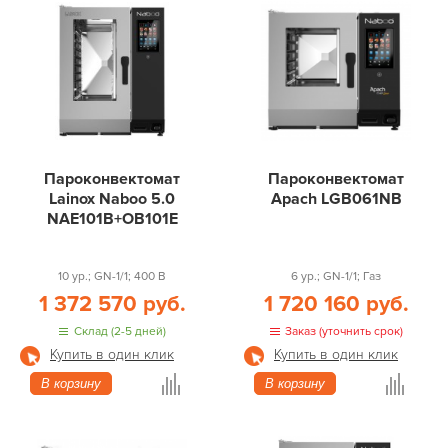
Пароконвектомат
Пароконвектомат
Lainox Naboo 5.0
Apach LGB061NB
NAE101B+OB101E
10 ур.; GN-1/1; 400 В
6 ур.; GN-1/1; Газ
1 372 570 руб.
1 720 160 руб.
Склад (2-5 дней)
Заказ (уточнить срок)
Купить в один клик
Купить в один клик
В корзину
В корзину