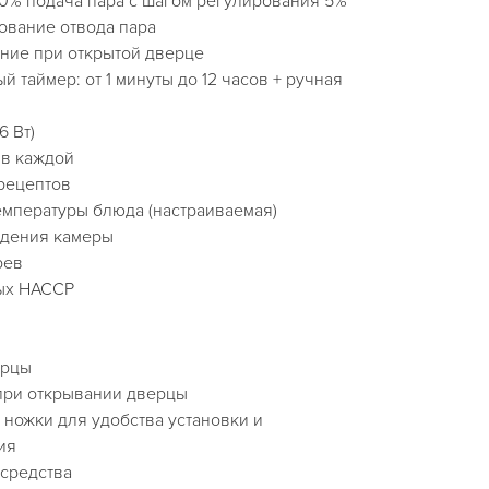
100% подача пара с шагом регулирования 5%
ование отвода пара
ение при открытой дверце
 таймер: от 1 минуты до 12 часов + ручная
6 Вт)
 в каждой
 рецептов
емпературы блюда (настраиваемая)
ждения камеры
рев
ных HACCP
ерцы
при открывании дверцы
 ножки для удобства установки и
ия
 средства