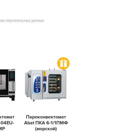
оих персональных данных
ктомат
Пароконвектомат
-04EU-
Abat ПКА 6-1/1ПМФ
MP
(морской)