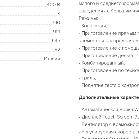
малого и среднего формат
400 В
заведениях с большим чи
8
Режимы:
790
- Конвекция,
914
- Приготовление прямым 
645
элементе и распределяем
- Приготовление с помощ
92
- Приготовление дельта-Т
Италия
- Комбинированный,
- Приготовление по технол
- Гриль,
- Поднятие теста с контр
Дополнительные характе
- Автоматическая мойка W
- Дисплей Touch Screen (7
- Вентилятор с возможно
- Регулируемая скорость 