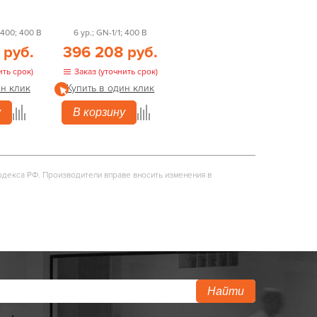
x400; 400 В
6 ур.; GN-1/1; 400 В
 руб.
396 208 руб.
ить срок)
Заказ (уточнить срок)
ин клик
Купить в один клик
у
В корзину
одекса РФ. Производители вправе вносить изменения в
Найти