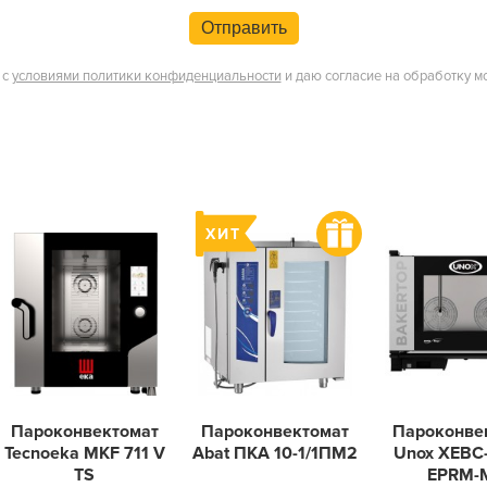
Отправить
 с
условиями политики конфиденциальности
и даю согласие на обработку м
Пароконвектомат
Пароконвектомат
Пароконве
Tecnoeka MKF 711 V
Abat ПКА 10-1/1ПМ2
Unox XEBC
TS
EPRM-