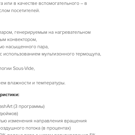
а или в качестве вспомогательного – в
слом посетителей.
паром, генерируемым на нагревательном
ым конвектором,
ью насыщенного пара,
 с использованием мультизонного термощупа,
огии Sous-Vide,
олем влажности и температуры.
ристики:
ashArt (3 программы)
 дюймов)
стью изменения направления вращения
воздушного потока (в процентах)