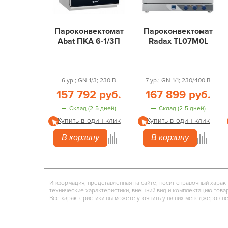
Пароконвектомат
Пароконвектомат
Abat ПКА 6-1/3П
Radax TL07M0L
6 ур.; GN-1/3; 230 В
7 ур.; GN-1/1; 230/400 В
157 792 руб.
167 899 руб.
Склад (2-5 дней)
Склад (2-5 дней)
Купить в один клик
Купить в один клик
В корзину
В корзину
Информация, представленная на сайте, носит справочный харак
технические характеристики, внешний вид и комплектацию това
Все характеристики вы можете уточнить у наших менеджеров п