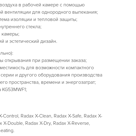
воздуха в рабочей камере с помощью
й вентиляции для однородного выпекания;
тема изоляции и тепловой защиты;
нутреннего стекла;
 камеры;
й и эстетический дизайн.
льно):
ны открывания при размещении заказа;
местимость для возможности компактного
серии и другого оборудования производства
его пространства, времени и энергозатрат;
а KG53MWF1;
-Control, Radax X-Clean, Radax X-Safe, Radax X-
x X-Double, Radax X-Dry, Radax X-Reverse,
eating.