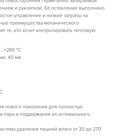
а левосторонней герметично запираемой
ением и рукояткой. Её остекление выполнено
ростое управление и низкие затраты на
вные преимущества механического
ят те, кто хочет контролировать тепловую
..+280 °C
ми: 40 мм
°C
ия нового поколения для полностью
и пара и поддержания их оптимального
система удаления лишней влаги от 30 до 270