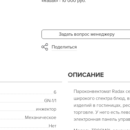
«Radax» - 10 000 руб.
Задать вопрос менеджеру
Поделиться
ОПИСАНИЕ
Пароконвектомат Radax с
6
широкого спектра блюд, 
GN-1/1
изделий в гостиницах, р
инжектор
торговле. У него есть ле
Механическое
электронная панель упра
Нет