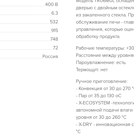
Модель TR06M0L оснащен
400 В
дверью с двойным остекл
6.3
из закаленного стекла. П
532
обслуживание печи - гла
управления, которые оцен
915
обработку продукта.
748
72
Рабочие температуры: +30.
Расстояние между уровня
Россия
Пароувлажнение: есть
Термощуп: нет
Ручное приготовление:
- Конвекция от 30 до 270 
- Пар от 35 до 130 oС
- X-ECOSYSTEM -технолог
автономной подачи влаги 
уровня от 30 до 260 °C
- X-DRY - инновационная 
°C