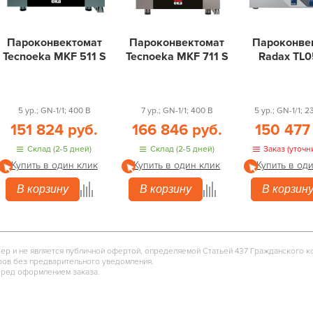
Пароконвектомат
Пароконвектомат
Пароконве
Tecnoeka MKF 511 S
Tecnoeka MKF 711 S
Radax TL
5 ур.; GN-1/1; 400 В
7 ур.; GN-1/1; 400 В
5 ур.; GN-1/1; 
151 824 руб.
166 846 руб.
150 477
Склад (2-5 дней)
Склад (2-5 дней)
Заказ (уточн
Купить в один клик
Купить в один клик
Купить в од
В корзину
В корзину
В корзин
тер и не является публичной офертой, определяемой Статьей 437 Гражданского к
ров без предварительного уведомления.
еред оформлением заказа.