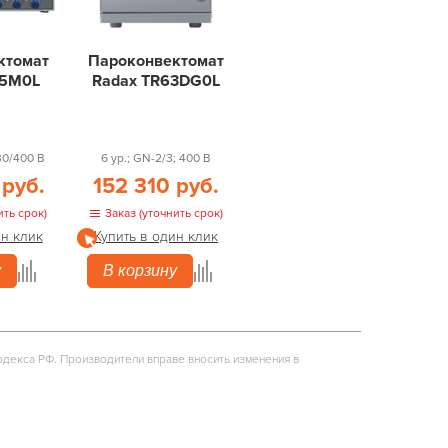
ктомат
Пароконвектомат
05M0L
Radax TR63DG0L
230/400 В
6 ур.; GN-2/3; 400 В
 руб.
152 310 руб.
ить срок)
Заказ (уточнить срок)
ин клик
Купить в один клик
у
В корзину
одекса РФ. Производители вправе вносить изменения в