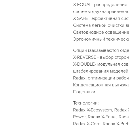
X-EQUAL- распределение 
системы двухнаправленно
X-SAFE - эффективная сис
Система легкой очистки в
Светодиодное освещение
Эргономичный технически
Опции (заказываются отде
X-REVERSE - выбор сторо
X-DOUBLE- модульная сов
штабелирования моделей 
Radaх, оптимизации рабоч
Конденсационная вытяжк
Подставки.
Технологии:
Radax X-Ecosystem, Radax X
Power, Radax X-Equal, Rada
Radax X-Core, Radax X-Preh