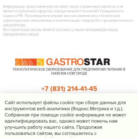
Информация, представленная на сайте, носит справочный характер и не
является публичной офертой, определяемой Статьей 437 Гражданского
кодекса РФ. Производители вправе вносить изменения в технические
характеристики, внешний вид и комплектацию товаров без предварительного
уведомления.
Все характеристики вы можете уточнить у наших менеджеров перед
оформлением заказа.
ТЕХНОЛОГИЧЕСКОЕ ОБОРУДОВАНИЕ ДЛЯ ПРЕДПРИЯТИЙ ПИТАНИЯ В
НИЖНЕМ НОВГОРОДЕ
+7 (831) 214-41-45
+7 (920) 023-22-21
Cайт использует файлы cookie при сборе данных для
инструментов веб-аналитики (Яндекс.Метрика и т.д.).
Перезвоните мне
Собранная при помощи cookie информация не может
идентифицировать вас, однако может помочь нам
Нижний Новгород, Казанское шоссе, д. 4, корп. 3, пом. 1
улучшить работу нашего сайта. Продолжая
info@gastrostar.ru
пользоваться сайтом, вы соглашаетесь с
Политика конфиденциальности