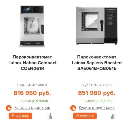
Пароконвектомат
Пароконвектомат
Lainox Naboo Compact
Lainox Sapiens Boosted
COEN061R
SAE061B+OB061E
6 ур.; GN-1/1; 400 В
6 ур.; GN-1/1; 400 В
816 950 руб.
851 980 руб.
Склад (2-5 дней)
Склад (2-5 дней)
Купить в один клик
Купить в один клик
В корзину
В корзину