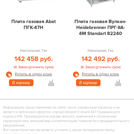
Плита газовая Abat
Плита газовая Вулкан-
ПГК-47Н
Heidebrenner ПРГ-IIA-
4М Standart 82240
Настольная; Газ
Напольная; Газ
142 458 руб.
142 492 руб.
Заказ (уточнить срок)
Заказ (уточнить срок)
Купить в один клик
Купить в один клик
В корзину
В корзину
Информация, представленная на сайте, носит справочный характер и не
является публичной офертой, определяемой Статьей 437 Гражданского
кодекса РФ. Производители вправе вносить изменения в технические
характеристики, внешний вид и комплектацию товаров без предварительного
уведомления.
Все характеристики вы можете уточнить у наших менеджеров перед