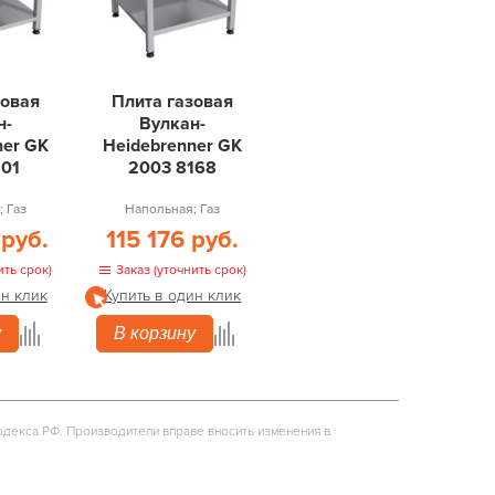
зовая
Плита газовая
н-
Вулкан-
ner GK
Heidebrenner GK
201
2003 8168
 Газ
Напольная; Газ
 руб.
115 176 руб.
ить срок)
Заказ (уточнить срок)
ин клик
Купить в один клик
у
В корзину
одекса РФ. Производители вправе вносить изменения в