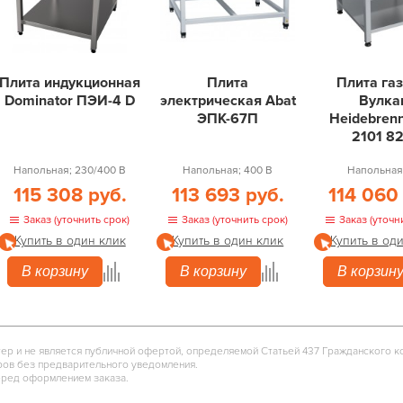
Плита индукционная
Плита
Плита га
Dominator ПЭИ-4 D
электрическая Abat
Вулка
ЭПК-67П
Heidebren
2101 8
Напольная; 230/400 В
Напольная; 400 В
Напольная;
115 308 руб.
113 693 руб.
114 060
Заказ (уточнить срок)
Заказ (уточнить срок)
Заказ (уточн
Купить в один клик
Купить в один клик
Купить в од
В корзину
В корзину
В корзин
тер и не является публичной офертой, определяемой Статьей 437 Гражданского к
ров без предварительного уведомления.
еред оформлением заказа.