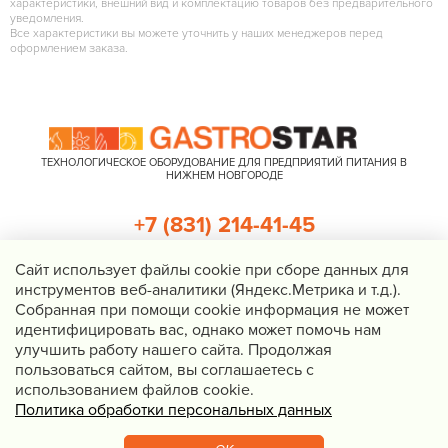
характеристики, внешний вид и комплектацию товаров без предварительного
уведомления.
Все характеристики вы можете уточнить у наших менеджеров перед
оформлением заказа.
ТЕХНОЛОГИЧЕСКОЕ ОБОРУДОВАНИЕ ДЛЯ ПРЕДПРИЯТИЙ ПИТАНИЯ В
НИЖНЕМ НОВГОРОДЕ
+7 (831) 214-41-45
+7 (920) 023-22-21
Cайт использует файлы cookie при сборе данных для
инструментов веб-аналитики (Яндекс.Метрика и т.д.).
Перезвоните мне
Собранная при помощи cookie информация не может
идентифицировать вас, однако может помочь нам
Нижний Новгород, Казанское шоссе, д. 4, корп. 3, пом. 1
улучшить работу нашего сайта. Продолжая
info@gastrostar.ru
пользоваться сайтом, вы соглашаетесь с
Политика конфиденциальности
использованием файлов cookie.
Политика обработки персональных данных
© 2016 - 2026 Gastrostar, интернет-магазин технологического
оборудования для предприятий общественного питания