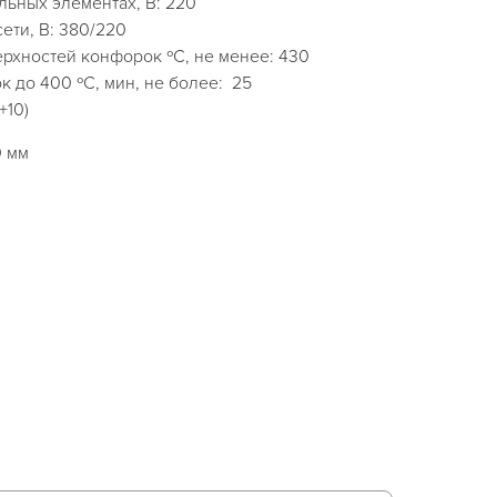
ьных элементах, В: 220
ети, В: 380/220
рхностей конфорок ºС, не менее: 430
 до 400 ºС, мин, не более: 25
+10)
0 мм