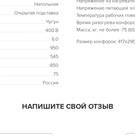
Напряжение на нагревател
Напольная
Напряжение питающей э/с
Открытая подставка
Температура рабочих пове
Чугун
Время разогрева конфорок
Масса, кг, не более :75 (65
400 В
6.0
Размер конфорок: 417х29
950
545
850
75
Россия
НАПИШИТЕ СВОЙ ОТЗЫВ