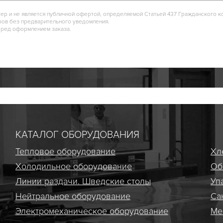
тер и не является публичной офертой, определяемой Статьей 437 Гражданского к
ров без предварительного уведомления.
еред оформлением заказа.
КАТАЛОГ ОБОРУДОВАНИЯ
Тепловое оборудование
Хл
Холодильное оборудование
Об
Линии раздачи. Шведские столы
Уп
Нейтральное оборудование
Са
Электро­механическое оборудование
Ме