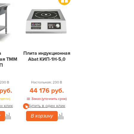
а
Плита индукционная
кая ТММ
Abat КИП-1Н-5,0
2П
230 В
Настольная; 230 В
руб.
44 176 руб.
едели)
Заказ (уточнить срок)
ин клик
Купить в один клик
у
В корзину