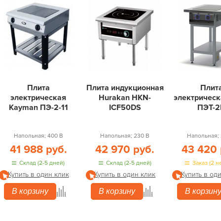
Плита
Плита индукционная
Плит
электрическая
Hurakan HKN-
электричес
Kayman ПЭ-2-11
ICF50DS
ПЭТ-
Напольная; 400 В
Напольная; 230 В
Напольная; 
41 988 руб.
42 970 руб.
43 420 
Склад (2-5 дней)
Склад (2-5 дней)
Заказ (2 н
Купить в один клик
Купить в один клик
Купить в од
В корзину
В корзину
В корзин