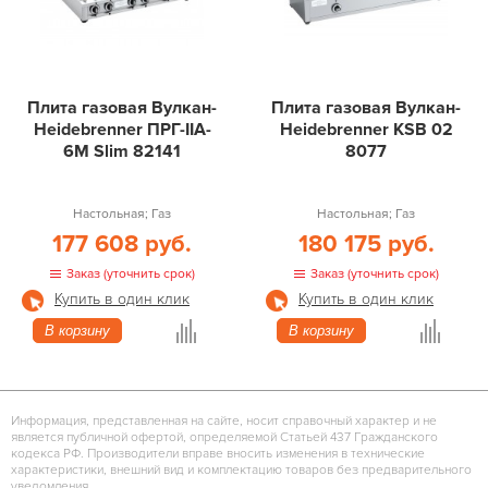
Плита газовая Вулкан-
Плита газовая Вулкан-
Heidebrenner ПРГ-IIA-
Heidebrenner KSB 02
6М Slim 82141
8077
Настольная; Газ
Настольная; Газ
177 608 руб.
180 175 руб.
Заказ (уточнить срок)
Заказ (уточнить срок)
Купить в один клик
Купить в один клик
В корзину
В корзину
Информация, представленная на сайте, носит справочный характер и не
является публичной офертой, определяемой Статьей 437 Гражданского
кодекса РФ. Производители вправе вносить изменения в технические
характеристики, внешний вид и комплектацию товаров без предварительного
уведомления.