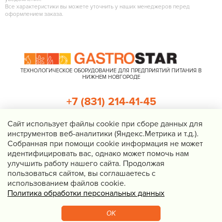
Все характеристики вы можете уточнить у наших менеджеров перед
оформлением заказа.
ТЕХНОЛОГИЧЕСКОЕ ОБОРУДОВАНИЕ ДЛЯ ПРЕДПРИЯТИЙ ПИТАНИЯ В
НИЖНЕМ НОВГОРОДЕ
+7 (831) 214-41-45
+7 (920) 023-22-21
Cайт использует файлы cookie при сборе данных для
инструментов веб-аналитики (Яндекс.Метрика и т.д.).
Перезвоните мне
Собранная при помощи cookie информация не может
идентифицировать вас, однако может помочь нам
Нижний Новгород, Казанское шоссе, д. 4, корп. 3, пом. 1
улучшить работу нашего сайта. Продолжая
info@gastrostar.ru
пользоваться сайтом, вы соглашаетесь с
Политика конфиденциальности
использованием файлов cookie.
Политика обработки персональных данных
© 2016 - 2026 Gastrostar, интернет-магазин технологического
оборудования для предприятий общественного питания
OK
Вебмеханика
— создание сайтов