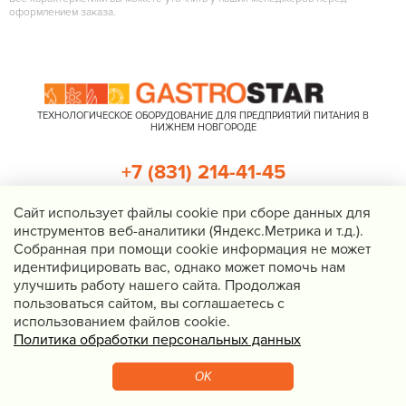
оформлением заказа.
ТЕХНОЛОГИЧЕСКОЕ ОБОРУДОВАНИЕ ДЛЯ ПРЕДПРИЯТИЙ ПИТАНИЯ В
НИЖНЕМ НОВГОРОДЕ
+7 (831) 214-41-45
+7 (920) 023-22-21
Cайт использует файлы cookie при сборе данных для
инструментов веб-аналитики (Яндекс.Метрика и т.д.).
Перезвоните мне
Собранная при помощи cookie информация не может
идентифицировать вас, однако может помочь нам
Нижний Новгород, Казанское шоссе, д. 4, корп. 3, пом. 1
улучшить работу нашего сайта. Продолжая
info@gastrostar.ru
пользоваться сайтом, вы соглашаетесь с
Политика конфиденциальности
использованием файлов cookie.
Политика обработки персональных данных
© 2016 - 2026 Gastrostar, интернет-магазин технологического
оборудования для предприятий общественного питания
OK
Вебмеханика
— создание сайтов