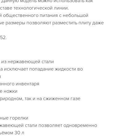
. Данную модель можно использовать как
оставе технологической линии.
й общественного питания с небольшой
ые размеры позволяют разместить плиту даже
52.
 из нержавеющей стали
а исключает попадание жидкости во
ы
онного инвентаря
е ножки
природном, так и на сжиженном газе
ные горелки
ржавеющей стали позволяет одновременно
ъёмом 30 л