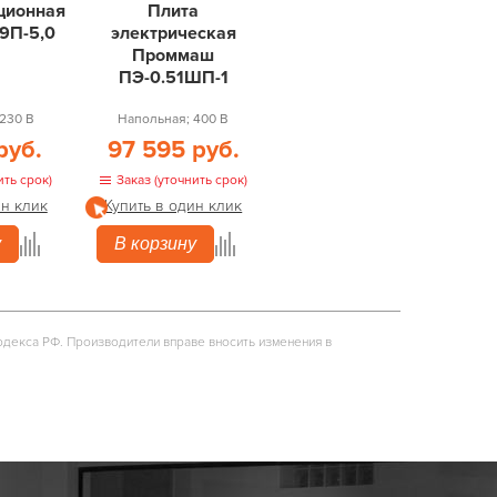
ционная
Плита
9П-5,0
электрическая
Проммаш
ПЭ-0.51ШП-1
230 В
Напольная; 400 В
руб.
97 595 руб.
ить срок)
Заказ (уточнить срок)
ин клик
Купить в один клик
у
В корзину
одекса РФ. Производители вправе вносить изменения в