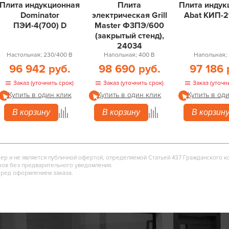
Плита индукционная
Плита
Плита индук
Dominator
электрическая Grill
Abat КИП-2
ПЭИ-4(700) D
Master Ф3ПЭ/600
(закрытый стенд),
24034
Настольная; 230/400 В
Напольная; 400 В
Напольная; 
96 942 руб.
98 690 руб.
97 186 
Заказ (уточнить срок)
Заказ (уточнить срок)
Заказ (уточн
Купить в один клик
Купить в один клик
Купить в од
В корзину
В корзину
В корзин
тер и не является публичной офертой, определяемой Статьей 437 Гражданского к
ров без предварительного уведомления.
еред оформлением заказа.