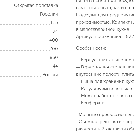
пищи в наплитной посуде
Открытая подставка
самостоятельно, так и в с
Горелки
Подходит для предприяти
проходимостью. Компактн
Газ
в малогабаритной кухне.
24
Артикул поставщика – 822
400
Особенности:
700
850
— Корпус плиты выполнен
44
— Герметичная столешниц
внутренние полости плит
Россия
— Ниша для хранения кух
— Регулируемые по высот
— Может работать как на 
— Конфорки:
- Мощные профессиональ
- Съемная решетка из не
разместить 2 кастрюли об