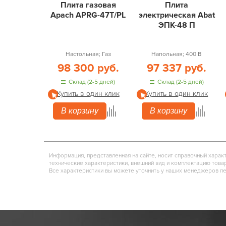
Плита газовая
Плита
Apach APRG-47T/PL
электрическая Abat
ЭПК-48 П
Настольная; Газ
Напольная; 400 В
98 300 руб.
97 337 руб.
Склад (2-5 дней)
Склад (2-5 дней)
Купить в один клик
Купить в один клик
В корзину
В корзину
Информация, представленная на сайте, носит справочный харак
технические характеристики, внешний вид и комплектацию това
Все характеристики вы можете уточнить у наших менеджеров п