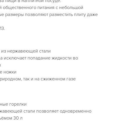
ва пищи в наплитной посуде.
й общественного питания с небольшой
ые размеры позволяют разместить плиту даже
13.
 из нержавеющей стали
а исключает попадание жидкости во
ы
е ножки
природном, так и на сжиженном газе
ные горелки
ржавеющей стали позволяет одновременно
ъёмом 30 л