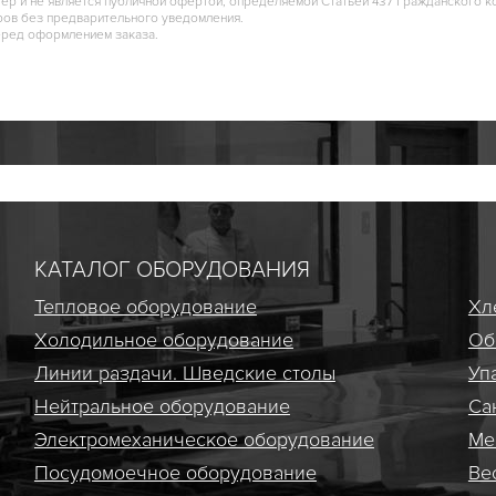
тер и не является публичной офертой, определяемой Статьей 437 Гражданского к
ров без предварительного уведомления.
еред оформлением заказа.
КАТАЛОГ ОБОРУДОВАНИЯ
Тепловое оборудование
Хл
Холодильное оборудование
Об
Линии раздачи. Шведские столы
Уп
Нейтральное оборудование
Са
Электро­механическое оборудование
Ме
Посудомоечное оборудование
Ве