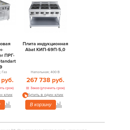
зовая
Плита индукционная
н-
Abat КИП-69П-5,0
er ПРГ-
tandart
9
 Газ
Напольная; 400 В
 руб.
267 738 руб.
ить срок)
Заказ (уточнить срок)
ин клик
Купить в один клик
у
В корзину