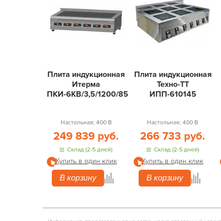
Плита индукционная
Плита индукционная
Итерма
Техно-ТТ
ПКИ-6КВ/3,5/1200/850/360
ИПП-610145
Настольная; 400 В
Настольная; 400 В
249 839 руб.
266 733 руб.
Склад (2-5 дней)
Склад (2-5 дней)
Купить в один клик
Купить в один клик
В корзину
В корзину