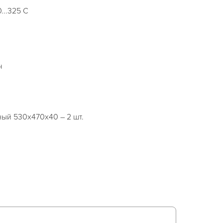
...325 С
ч
ый 530х470х40 – 2 шт.