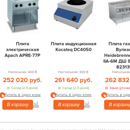
Плита
Плита индукционная
Плита га
электрическая
Kocateq DC4050
Вулка
Apach APRE-77P
Heidebrenn
IIA-6М ДШ S
82313
Напольная; 400 В
Настольная; 400 В
Напольная;
252 020 руб.
261 640 руб.
262 832
Склад (2-5 дней)
Склад (2-5 дней)
Заказ (уточн
Купить в один клик
Купить в один клик
Купить в од
В корзину
В корзину
В корзин