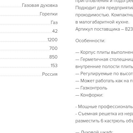
приготовления и подогре
Газовая духовка
Подходит для предприяти
Горелки
проходимостью. Компактн
в малогабаритной кухне.
Газ
Артикул поставщика – 823
42
1200
Особенности:
700
— Корпус плиты выполнен
850
— Герметичная столешниц
153
внутренние полости плит
— Регулируемые по высот
Россия
— Может работать как на 
— Газконтроль
— Конфорки:
- Мощные профессиональ
- Съемная решетка из не
разместить 6 кастрюль об
— Духовой шкаф: