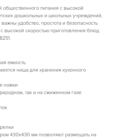
й общественного питания с высокой
детских дошкольных и школьных учреждений,
е важны удобство, простота и безопасность
 с высокой скоростью приготовления блюд.
8251.
ая емкость
имеется ниша для хранения кухонного
е ножки
природном, так и на сжиженном газе
лок
орелки
ером 430х430 мм позволяют размещать на