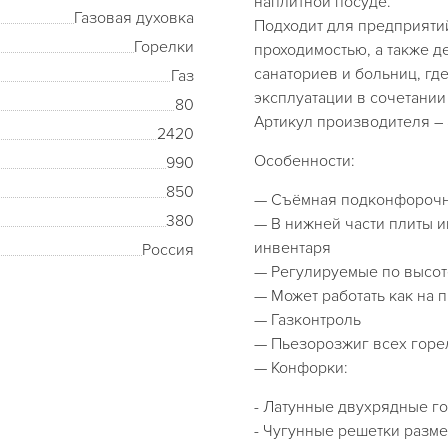
наплитной посуде.
Газовая духовка
Подходит для предприяти
Горелки
проходимостью, а также 
санаториев и больниц, гд
Газ
эксплуатации в сочетании
80
Артикул производителя – 
2420
Особенности:
990
850
— Съёмная подконфорочн
380
— В нижней части плиты 
инвентаря
Россия
— Регулируемые по высот
— Может работать как на 
— Газконтроль
— Пьезорозжиг всех горе
— Конфорки:
- Латунные двухрядные г
- Чугунные решетки разм