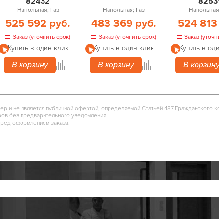
82432
8253
Напольная; Газ
Напольная; Газ
Напольная;
525 592 руб.
483 369 руб.
524 813
Заказ (уточнить срок)
Заказ (уточнить срок)
Заказ (уточн
Купить в один клик
Купить в один клик
Купить в од
В корзину
В корзину
В корзин
тер и не является публичной офертой, определяемой Статьей 437 Гражданского к
ров без предварительного уведомления.
еред оформлением заказа.