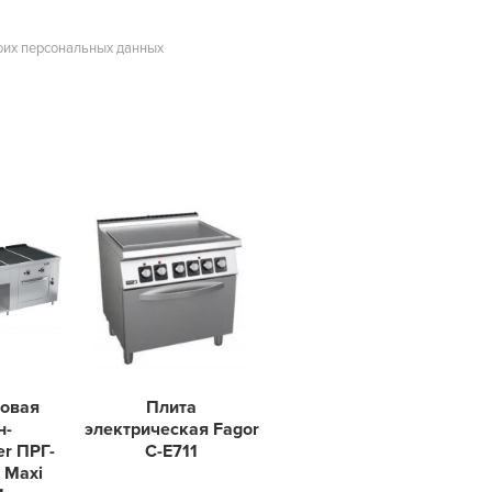
оих персональных данных
зовая
Плита
н-
электрическая Fagor
er ПРГ-
C-E711
 Maxi