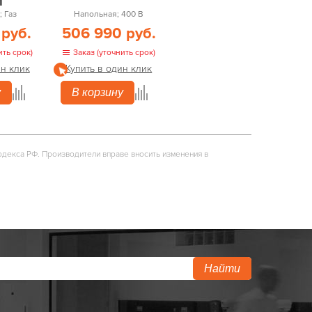
1
 Газ
Напольная; 400 В
 руб.
506 990 руб.
ить срок)
Заказ (уточнить срок)
ин клик
Купить в один клик
у
В корзину
одекса РФ. Производители вправе вносить изменения в
Найти