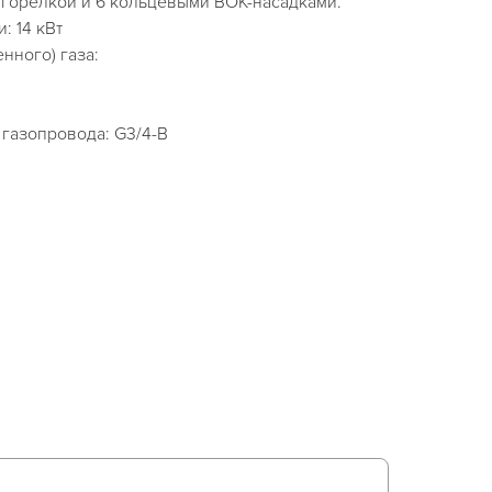
 горелкой и 6 кольцевыми ВОК-насадками.
: 14 кВт
нного) газа:
 газопровода: G3/4-B