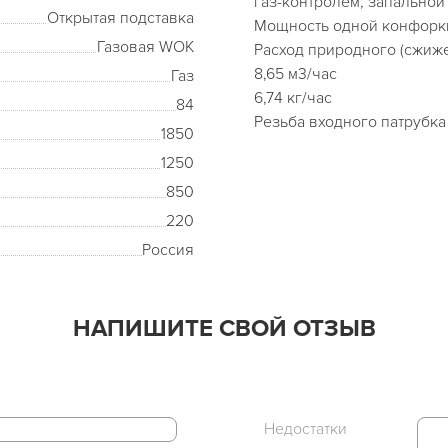
газ-контролем, запальной
Открытая подставка
Мощность одной конфорки
Газовая WOK
Расход природного (сжиже
8,65 м3/час
Газ
6,74 кг/час
84
Резьба входного патрубка
1850
1250
850
220
Россия
НАПИШИТЕ СВОЙ ОТЗЫВ
Недостатки