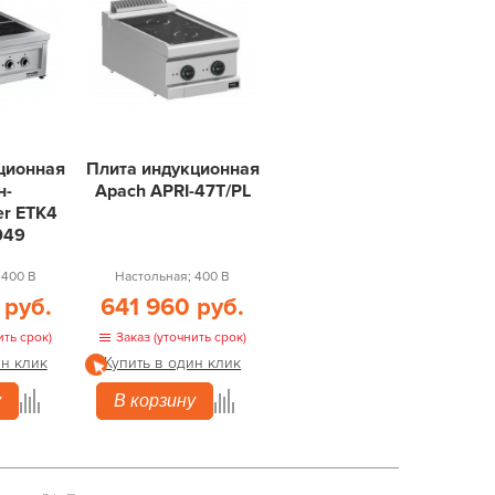
ционная
Плита индукционная
н-
Apach APRI-47T/PL
er ETK4
049
 400 В
Настольная; 400 В
 руб.
641 960 руб.
ить срок)
Заказ (уточнить срок)
ин клик
Купить в один клик
у
В корзину