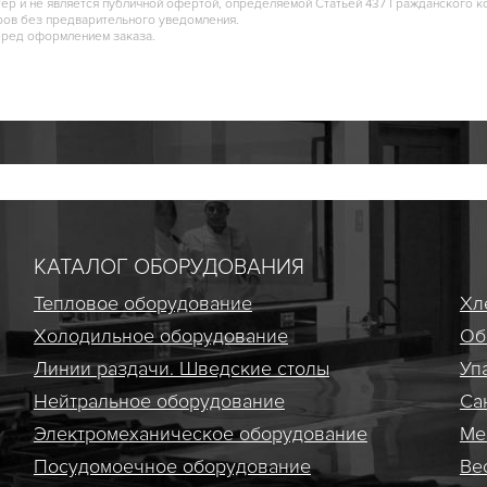
тер и не является публичной офертой, определяемой Статьей 437 Гражданского к
ров без предварительного уведомления.
еред оформлением заказа.
КАТАЛОГ ОБОРУДОВАНИЯ
Тепловое оборудование
Хл
Холодильное оборудование
Об
Линии раздачи. Шведские столы
Уп
Нейтральное оборудование
Са
Электро­механическое оборудование
Ме
Посудомоечное оборудование
Ве