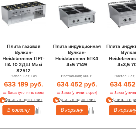
Плита газовая
Плита индукционная
Плита индук
Вулкан-
Вулкан-
Вулка
Heidebrenner ПРГ-
Heidebrenner ETK4
Heidebrenn
IIA-10 2ДШ Maxi
4х5 7149
4х3,5 7
82512
Напольная; Газ
Настольная; 400 В
Настольная;
633 189 руб.
634 452 руб.
634 452
Заказ (уточнить срок)
Заказ (уточнить срок)
Заказ (уточн
Купить в один клик
Купить в один клик
Купить в од
В корзину
В корзину
В корзин