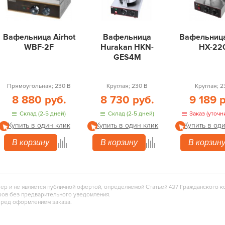
Вафельница Airhot
Вафельница
Вафельница
WBF-2F
Hurakan HKN-
HX-22
GES4M
Прямоугольная; 230 В
Круглая; 230 В
Круглая; 2
8 880 руб.
8 730 руб.
9 189 
Склад (2-5 дней)
Склад (2-5 дней)
Заказ (уточн
Купить в один клик
Купить в один клик
Купить в од
В корзину
В корзину
В корзин
тер и не является публичной офертой, определяемой Статьей 437 Гражданского к
ров без предварительного уведомления.
еред оформлением заказа.