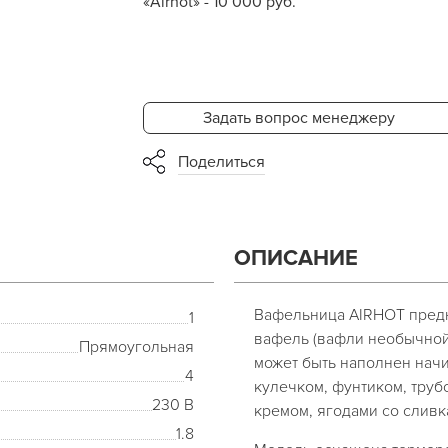
«Airhot» - 10 000 руб.
Задать вопрос менеджеру
Поделиться
ОПИСАНИЕ
Вафельница AIRHOT предн
1
вафель (вафли необычной
Прямоугольная
может быть наполнен нач
4
кулечком, фунтиком, труб
230 В
кремом, ягодами со слив
1.8