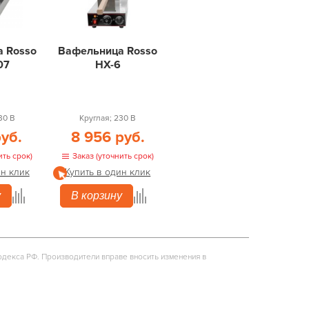
 Rosso
Вафельница Rosso
07
HX-6
30 В
Круглая; 230 В
руб.
8 956 руб.
ить срок)
Заказ (уточнить срок)
ин клик
Купить в один клик
у
В корзину
одекса РФ. Производители вправе вносить изменения в