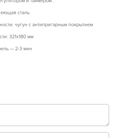
гулятором и таймером .
веющая сталь
ности: чугун с антипригарным покрытием
ти: 321х180 мм
ель — 2-3 мин