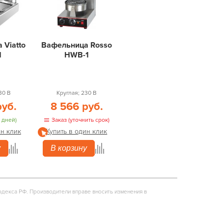
 Viatto
Вафельница Rosso
M
HWB-1
30 В
Круглая; 230 В
руб.
8 566 руб.
 дней)
Заказ (уточнить срок)
ин клик
Купить в один клик
у
В корзину
одекса РФ. Производители вправе вносить изменения в