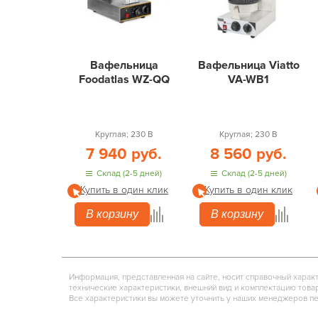
Вафельница
Вафельница Viatto
Foodatlas WZ-QQ
VA-WB1
Круглая; 230 В
Круглая; 230 В
7 940 руб.
8 560 руб.
Склад (2-5 дней)
Склад (2-5 дней)
Купить в один клик
Купить в один клик
В корзину
В корзину
Информация, представленная на сайте, носит справочный харак
технические характеристики, внешний вид и комплектацию това
Все характеристики вы можете уточнить у наших менеджеров п