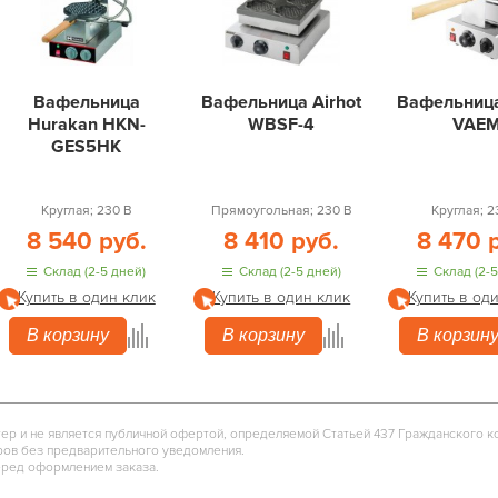
Вафельница
Вафельница Airhot
Вафельница
Hurakan HKN-
WBSF-4
VAE
GES5HK
Круглая; 230 В
Прямоугольная; 230 В
Круглая; 2
8 540 руб.
8 410 руб.
8 470 
Склад (2-5 дней)
Склад (2-5 дней)
Склад (2-5
Купить в один клик
Купить в один клик
Купить в од
В корзину
В корзину
В корзин
тер и не является публичной офертой, определяемой Статьей 437 Гражданского к
ров без предварительного уведомления.
еред оформлением заказа.