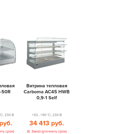
пловая
Витрина тепловая
W-50R
Carboma AC45 HWB
0,9-1 Self
 °С; 230 В
+30...+90 °С; 230 В
руб.
34 413 руб.
ить срок)
Заказ (уточнить срок)