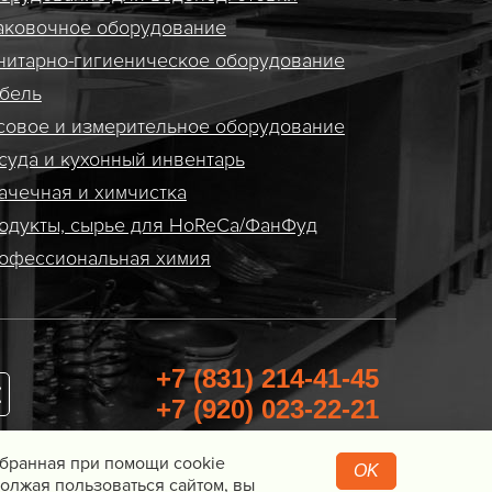
аковочное оборудование
нитарно-гигиеническое оборудование
бель
совое и измерительное оборудование
суда и кухонный инвентарь
ачечная и химчистка
одукты, сырье для HoReCa/ФанФуд
офессиональная химия
+7 (831) 214-41-45
+7 (920) 023-22-21
Перезвоните мне
Собранная при помощи cookie
OK
олжая пользоваться сайтом, вы