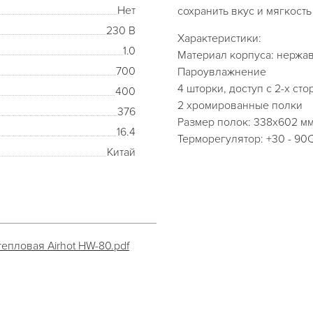
Нет
сохранить вкус и мягкость
230 В
Характеристики:
1.0
Материал корпуса: нержа
700
Пароувлажнение
4 шторки, доступ с 2-х сто
400
2 хромированные полки
376
Размер полок: 338x602 м
16.4
Терморегулятор: +30 - 90С
Китай
епловая Airhot HW-80.pdf