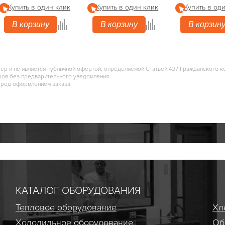
Купить в один клик
Купить в один клик
Купить в од
В корзину
В корзину
В корзин
тер и не является публичной офертой, определяемой Статьей 437 Гражданского к
ров без предварительного уведомления.
еред оформлением заказа.
КАТАЛОГ ОБОРУДОВАНИЯ
Тепловое оборудование
Хл
Холодильное оборудование
Об