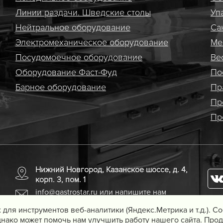
Линии раздачи. Шведские столы
Уп
Нейтральное оборудование
Са
Электро­механическое оборудование
Ме
Посудомоечное оборудование
Ве
Оборудование Фаст-Фуд
По
Барное оборудование
Пр
Пр
Пр
Нижний Новгород, Казанское шоссе, д. 4,
корп. 3, пом. 1
info@gastrostar.ru
или напишите нам
 для инструментов веб-аналитики (Яндекс.Метрика и т.д.). 
нако может помочь нам улучшить работу нашего сайта. Прод