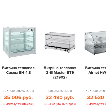
Витрина тепловая
Витрина тепловая
Витрина те
Сиком ВН-4.3
Grill Master ВТЭ
Airhot H
(21902)
35 л; +30...+80 °С; 230 В
+30...+65 °С; 230 В
45 л; +30...+110
35 006 руб.
32 490 руб.
32 520 
Заказ (уточнить срок)
Заказ (уточнить срок)
Заказ (уточн