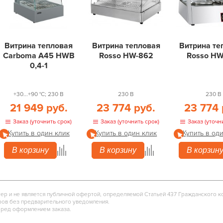
Витрина тепловая
Витрина тепловая
Витрина те
Carboma A45 HWB
Rosso HW-862
Rosso HW
0,4-1
+30...+90 °С; 230 В
230 В
230 В
21 949 руб.
23 774 руб.
23 774 
Заказ (уточнить срок)
Заказ (уточнить срок)
Заказ (уточн
Купить в один клик
Купить в один клик
Купить в од
В корзину
В корзину
В корзин
тер и не является публичной офертой, определяемой Статьей 437 Гражданского к
ров без предварительного уведомления.
еред оформлением заказа.