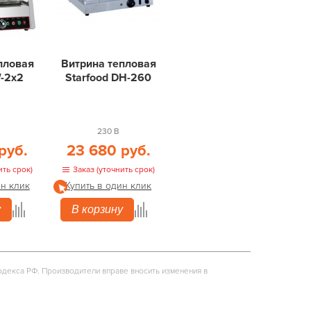
пловая
Витрина тепловая
-2x2
Starfood DH-260
230 В
руб.
23 680 руб.
ить срок)
Заказ (уточнить срок)
ин клик
Купить в один клик
у
В корзину
одекса РФ. Производители вправе вносить изменения в