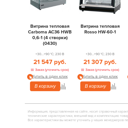
Витрина тепловая
Витрина тепловая
Carboma AC36 HWB
Rosso HW-60-1
0,6-1 (4 створки)
(0430)
+30...+90 °С; 230 В
+30...+90 °С; 230 В
21 547 руб.
21 307 руб.
Заказ (уточнить срок)
Заказ (уточнить срок)
Купить в один клик
Купить в один клик
В корзину
В корзину
Информация, представленная на сайте, носит справочный харак
технические характеристики, внешний вид и комплектацию това
Все характеристики вы можете уточнить у наших менеджеров п