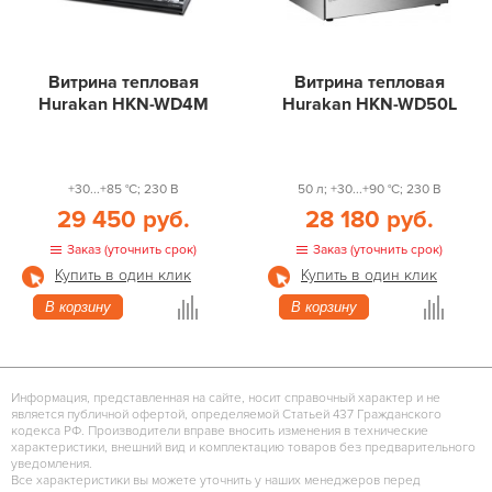
Витрина тепловая
Витрина тепловая
Hurakan HKN-WD4M
Hurakan HKN-WD50L
+30...+85 °С; 230 В
50 л; +30...+90 °С; 230 В
29 450 руб.
28 180 руб.
Заказ (уточнить срок)
Заказ (уточнить срок)
Купить в один клик
Купить в один клик
В корзину
В корзину
Информация, представленная на сайте, носит справочный характер и не
является публичной офертой, определяемой Статьей 437 Гражданского
кодекса РФ. Производители вправе вносить изменения в технические
характеристики, внешний вид и комплектацию товаров без предварительного
уведомления.
Все характеристики вы можете уточнить у наших менеджеров перед