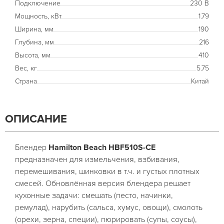
Подключение
230 В
Мощность, кВт
1.79
Ширина, мм
190
Глубина, мм
216
Высота, мм
410
Вес, кг
5.75
Страна
Китай
ОПИСАНИЕ
Блендер
Hamilton Beach HBF510S-CE
предназначен для измельчения, взбивания,
перемешивания, шинковки в т.ч. и густых плотных
смесей. Обновлённая версия блендера решает
кухонные задачи: смешать (песто, начинки,
ремулад), нарубить (сальса, хумус, овощи), смолоть
(орехи, зерна, специи), пюрировать (супы, соусы),