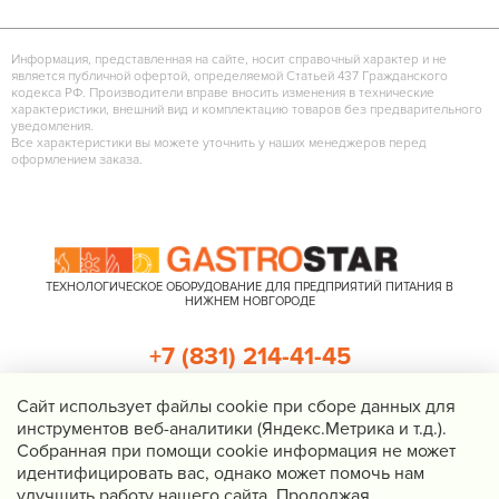
Информация, представленная на сайте, носит справочный характер и не
является публичной офертой, определяемой Статьей 437 Гражданского
кодекса РФ. Производители вправе вносить изменения в технические
характеристики, внешний вид и комплектацию товаров без предварительного
уведомления.
Все характеристики вы можете уточнить у наших менеджеров перед
оформлением заказа.
ТЕХНОЛОГИЧЕСКОЕ ОБОРУДОВАНИЕ ДЛЯ ПРЕДПРИЯТИЙ ПИТАНИЯ В
НИЖНЕМ НОВГОРОДЕ
+7 (831) 214-41-45
+7 (920) 023-22-21
Cайт использует файлы cookie при сборе данных для
инструментов веб-аналитики (Яндекс.Метрика и т.д.).
Перезвоните мне
Собранная при помощи cookie информация не может
идентифицировать вас, однако может помочь нам
Нижний Новгород, Казанское шоссе, д. 4, корп. 3, пом. 1
улучшить работу нашего сайта. Продолжая