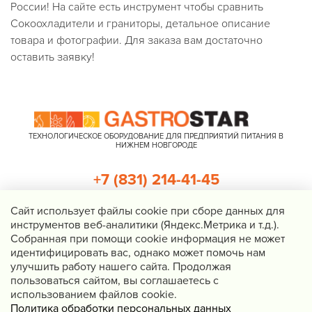
России! На сайте есть инструмент чтобы сравнить
Сокоохладители и граниторы, детальное описание
товара и фотографии. Для заказа вам достаточно
оставить заявку!
ТЕХНОЛОГИЧЕСКОЕ ОБОРУДОВАНИЕ ДЛЯ ПРЕДПРИЯТИЙ ПИТАНИЯ В
НИЖНЕМ НОВГОРОДЕ
+7 (831) 214-41-45
+7 (920) 023-22-21
Cайт использует файлы cookie при сборе данных для
инструментов веб-аналитики (Яндекс.Метрика и т.д.).
Перезвоните мне
Собранная при помощи cookie информация не может
идентифицировать вас, однако может помочь нам
Нижний Новгород, Казанское шоссе, д. 4, корп. 3, пом. 1
улучшить работу нашего сайта. Продолжая
info@gastrostar.ru
пользоваться сайтом, вы соглашаетесь с
Политика конфиденциальности
использованием файлов cookie.
Политика обработки персональных данных